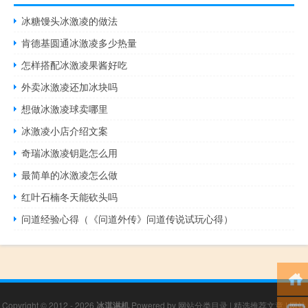
冰糖馒头冰激凌的做法
肯德基圆通冰激凌多少热量
怎样搭配冰激凌果酱好吃
外卖冰激凌还加冰块吗
想做冰激凌球卖哪里
冰激凌小店介绍文案
奇瑞冰激凌钥匙怎么用
最简单的冰激凌怎么做
红叶石楠冬天能砍头吗
问道经验心得（《问道外传》问道传说试玩心得）
Copyright © 2012 - 2026
冰淇淋机
Powered by
网站分类目录
|
精选推荐文章
|
网站