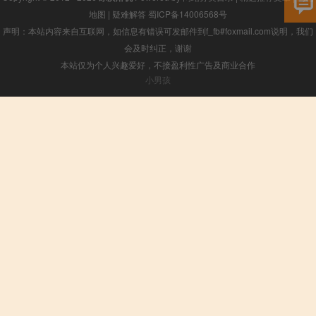
地图
|
疑难解答
蜀ICP备14006568号
声明：本站内容来自互联网，如信息有错误可发邮件到f_fb#foxmail.com说明，我们
会及时纠正，谢谢
本站仅为个人兴趣爱好，不接盈利性广告及商业合作
小男孩