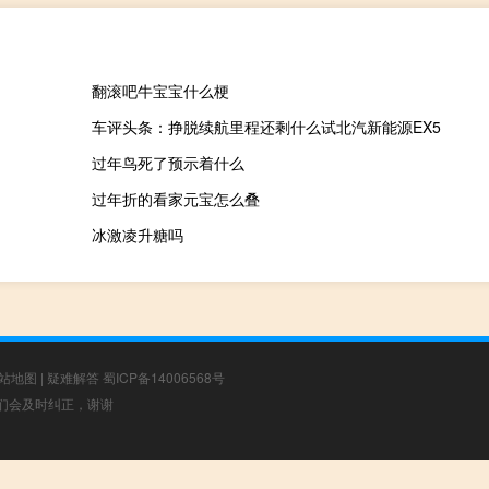
翻滚吧牛宝宝什么梗
车评头条：挣脱续航里程还剩什么试北汽新能源EX5
过年鸟死了预示着什么
过年折的看家元宝怎么叠
冰激凌升糖吗
站地图
|
疑难解答
蜀ICP备14006568号
，我们会及时纠正，谢谢