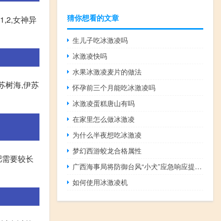
猜你想看的文章
1,2,女神异
生儿子吃冰激凌吗
冰激凌快吗
水果冰激凌麦片的做法
伊苏树海,伊苏
怀孕前三个月能吃冰激凌吗
冰激凌蛋糕唐山有吗
在家里怎么做冰激凌
为什么半夜想吃冰激凌
梦幻西游蛟龙合格属性
肥需要较长
广西海事局将防御台风“小犬”应急响应提升为Ⅲ级
如何使用冰激凌机