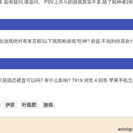
多 如有疑问,请追问。 PSV上共斗的游戏其实不多,除了弑神者2
游戏绝对有发言权!以下我简称游戏“吃神”! 前提:不知到你喜欢
的电脑只装固态硬盘可以吗? 有什么影响? 7919 浏览 4 回答 苹果手
：
伊苏
叶面肥
游戏
avicii