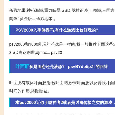
杀戮地带,神秘海域,重力眩晕,SSD,胧村正,奥丁领域,三国志13
闻录4黄金版... 杀戮地带,。
PSV2000入手值得吗.有什么游戏比较好玩的?
psv2000和1000能玩的游戏是一样的,我一般推荐下面这些
8,SD高达创世,djmax... psv20。
叶面肥
多是固态还是液态? - psvBYdo5pZI 的回答
叶面肥有液体叶面肥,颗粒叶面肥,粉末叶面肥以及膏状叶面
时间的作用,得慢慢被。
求psv2000近似于噬神者2或者是讨鬼传极之类的游戏，