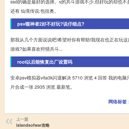
ssd的确是最好的选择。v的共斗游戏不少,但好玩的却也不
还有 仙境传说:包括奥。
psv噬神者2好不好玩?说仔细点?
那我从几个方面说说吧!希望对你有帮助!我现在也正在玩这款
游戏?如果喜欢狩猎共斗...
root以后能恢复出厂设置吗
安卓psv模拟器vita3k闪退解决 5710 浏览 4 回答 我
片合成一张 2935 浏览 最新笔。
网络标签
上一篇
islandsofwar攻略