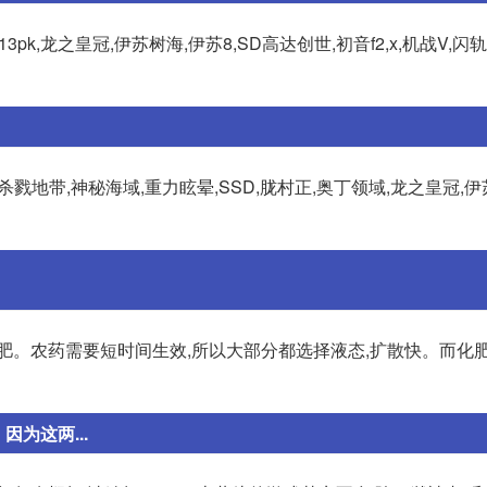
pk,龙之皇冠,伊苏树海,伊苏8,SD高达创世,初音f2,x,机战V,闪轨
:杀戮地带,神秘海域,重力眩晕,SSD,胧村正,奥丁领域,龙之皇冠,
肥。农药需要短时间生效,所以大部分都选择液态,扩散快。而化
因为这两...