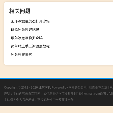
相关问题
圆形冰激凌怎么打开冰箱
谜题冰激凌好吃吗
摩尔冰激凌粉安全吗
简单粘土手工冰激凌教程
冰激凌在哪买
Copyright © 2012 - 2026
冰淇淋机
Powered by
网站分类目录
|
精选推荐文章
|
网
声明：本站内容来自互联网，如信息有错误可发邮件到f_fb#foxmail.com说明
本站仅为个人兴趣爱好，不接盈利性广告及商业合作