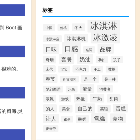
标签
冰淇淋
Boot 画
冬天
中国
价格
冰激凌
冰淇淋机
冰淇淋店
口感
口味
品牌
名词
套餐
奶油
奇瑞
孕妇
孩子
是很难的。
宋代
巧克力
数据
宝宝
手工
春节
是一个
是一种
春节期间
流量
消费者
梦幻西游
水果
牛奶
热量
甜筒
液氮
游戏
自己的
蛋糕
的人
英语
美食
的树海,灵
雪糕
食物
让人
酸奶
都是
麦当劳