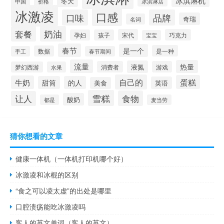
冰淇淋机
冬天
中国
价格
冰淇淋店
冰激凌
口感
口味
品牌
奇瑞
名词
套餐
奶油
宋代
巧克力
孕妇
孩子
宝宝
春节
是一个
是一种
数据
手工
春节期间
流量
热量
液氮
消费者
游戏
梦幻西游
水果
自己的
蛋糕
牛奶
甜筒
的人
英语
美食
雪糕
食物
让人
酸奶
都是
麦当劳
猜你想看的文章
健康一体机（一体机打印机哪个好）
冰激凌和冰棍的区别
“食之可以凌太虚”的出处是哪里
口腔溃疡能吃冰激凌吗
客人的英文单词（客人的英文）