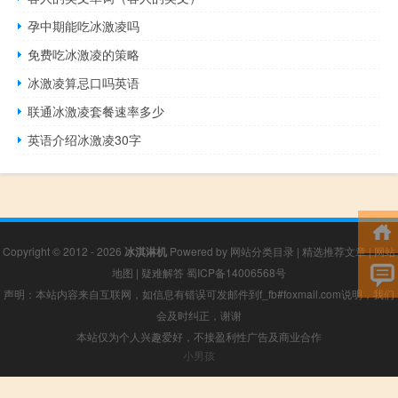
孕中期能吃冰激凌吗
免费吃冰激凌的策略
冰激凌算忌口吗英语
联通冰激凌套餐速率多少
英语介绍冰激凌30字
Copyright © 2012 - 2026
冰淇淋机
Powered by
网站分类目录
|
精选推荐文章
|
网站
地图
|
疑难解答
蜀ICP备14006568号
声明：本站内容来自互联网，如信息有错误可发邮件到f_fb#foxmail.com说明，我们
会及时纠正，谢谢
本站仅为个人兴趣爱好，不接盈利性广告及商业合作
小男孩