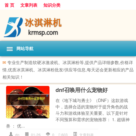
首 页
文章列表
知识分类
网站导航
✉
专业生产制造软硬冰激凌机、冰淇淋粉等,提供产品详细参数,价格详
情,优质冰淇淋机、冰淇淋粉批发/供应等信息,每天还会更新相应的产品
相关知识！
dnf召唤用什么宠物好
在《地下城与勇士》（DNF）这款游戏
中，选择合适的宠物对于提升角色的战
斗力和游戏体验至关重要。以下是针对
不同预算和需求的宠物推荐： 1. 超级神
兽 ： 优...
dn
01-26
0
603
文章列表