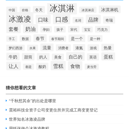
冰淇淋
冰淇淋机
冬天
中国
价格
冰淇淋店
冰激凌
口感
口味
品牌
奇瑞
名词
套餐
奶油
宋代
巧克力
孕妇
孩子
宝宝
春节
是一个
是一种
数据
手工
春节期间
流量
热量
液氮
消费者
游戏
梦幻西游
水果
自己的
蛋糕
牛奶
甜筒
的人
英语
美食
雪糕
食物
让人
酸奶
都是
麦当劳
猜你想看的文章
“千秋想其余”的出处是哪里
震裕科技全资子公司变更住所并完成工商变更登记
世界知名冰激凌品牌
用纸张做个冰激凌教程