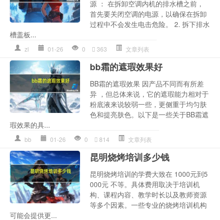
源 ： 在拆卸空调内机的排水槽之前，
首先要关闭空调的电源，以确保在拆卸
过程中不会发生电击危险。 2. 拆下排水
槽盖板...
zl
01-26
0
363
文章列表
bb霜的遮瑕效果好
BB霜的遮瑕效果 因产品不同而有所差
异 ，但总体来说，它的遮瑕能力相对于
粉底液来说较弱一些，更侧重于均匀肤
色和提亮肤色。以下是一些关于BB霜遮
瑕效果的具...
bb
01-26
0
814
文章列表
昆明烧烤培训多少钱
昆明烧烤培训的学费大致在 1000元到5
000元 不等。具体费用取决于培训机
构、课程内容、教学时长以及教师资源
等多个因素。一些专业的烧烤培训机构
可能会提供更...