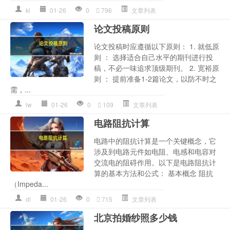
kl
01-26
0
796
文章列表
论文投稿原则
论文投稿时应遵循以下原则： 1. 就低原
则 ： 选择适合自己水平的期刊进行投
稿，不必一味追求顶级期刊。 2. 宽裕原
则 ： 提前准备1-2篇论文，以防不时之
需，...
lw
01-26
0
109
文章列表
电路阻抗计算
电路中的阻抗计算是一个关键概念，它
涉及到电路元件如电阻、电感和电容对
交流电的阻碍作用。以下是电路阻抗计
算的基本方法和公式： 基本概念 阻抗
（Impeda...
dl
01-26
0
715
文章列表
北京拍婚纱照多少钱