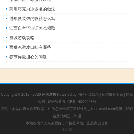
商用巧克力冰激凌的做法
过年做装饰的收获怎么写
江西自考毕业证怎么领取
孤城游戏攻略
西餐冰激凌口味有哪些
春节你最担心的问题
Copyright © 2012 - 2026
冰淇淋机
Powered by
网站分类目录
|
精选推荐文章
|
网站
地图
|
疑难解答
蜀ICP备14006568号
声明：本站内容来自互联网，如信息有错误可发邮件到f_fb#foxmail.com说明，我们
会及时纠正，谢谢
本站仅为个人兴趣爱好，不接盈利性广告及商业合作
小男孩