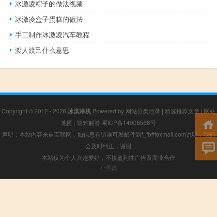
冰激凌粽子的做法视频
冰激凌盒子蛋糕的做法
手工制作冰激凌汽车教程
渡人渡己什么意思
Copyright © 2012 - 2026
冰淇淋机
Powered by
网站分类目录
|
精选推荐文章
|
网站
地图
|
疑难解答
蜀ICP备14006568号
声明：本站内容来自互联网，如信息有错误可发邮件到f_fb#foxmail.com说明，我们
会及时纠正，谢谢
本站仅为个人兴趣爱好，不接盈利性广告及商业合作
小男孩