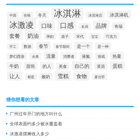
冰淇淋
冰淇淋机
冬天
中国
价格
冰淇淋店
冰激凌
口感
口味
品牌
奇瑞
名词
套餐
奶油
宋代
巧克力
孕妇
孩子
宝宝
春节
是一个
是一种
数据
手工
春节期间
流量
热量
液氮
消费者
游戏
梦幻西游
水果
自己的
蛋糕
牛奶
甜筒
的人
英语
美食
雪糕
食物
让人
酸奶
都是
麦当劳
猜你想看的文章
广州过年开门的地方叫什么
全球表面约多少被水覆盖着
冰激凌摆摊收入多少