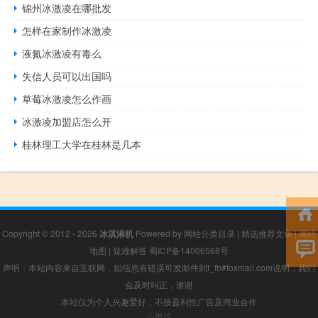
锦州冰激凌在哪批发
怎样在家制作冰激凌
液氮冰激凌有毒么
失信人员可以出国吗
草莓冰激凌怎么作画
冰激凌加盟店怎么开
桂林理工大学在桂林是几本
Copyright © 2012 - 2026
冰淇淋机
Powered by
网站分类目录
|
精选推荐文章
|
网站
地图
|
疑难解答
蜀ICP备14006568号
声明：本站内容来自互联网，如信息有错误可发邮件到f_fb#foxmail.com说明，我们
会及时纠正，谢谢
本站仅为个人兴趣爱好，不接盈利性广告及商业合作
小男孩