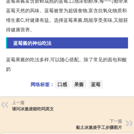
蓝莓果酱富含新鲜成熟的蓝莓,口感浓郁醇厚,每一勺都带来
蓝莓天然的风味。蓝莓被誉为超级食物,富含抗氧化物质和
维生素C,对健康有益。选择蓝莓果酱,既能享受美味,又能获
得健康营养。
蓝莓酱的神仙吃法
蓝莓果酱的吃法多样,可以随心搭配。除了常见的面包和酸
奶
网络标签：
口感
果酱
蓝莓
上一篇
请问冰激凌能吃吗英文
下一篇
黏土冰激凌手工步骤图片