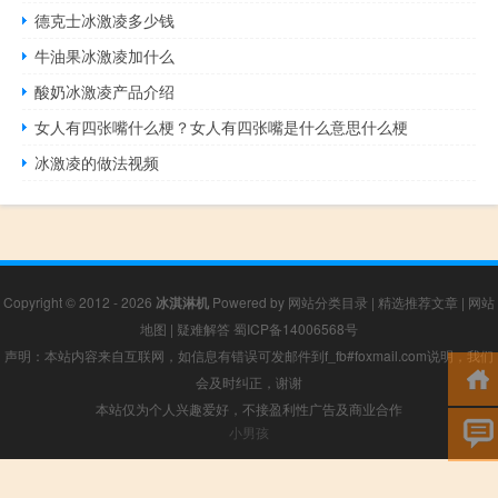
德克士冰激凌多少钱
牛油果冰激凌加什么
酸奶冰激凌产品介绍
女人有四张嘴什么梗？女人有四张嘴是什么意思什么梗
冰激凌的做法视频
Copyright © 2012 - 2026
冰淇淋机
Powered by
网站分类目录
|
精选推荐文章
|
网站
地图
|
疑难解答
蜀ICP备14006568号
声明：本站内容来自互联网，如信息有错误可发邮件到f_fb#foxmail.com说明，我们
会及时纠正，谢谢
本站仅为个人兴趣爱好，不接盈利性广告及商业合作
小男孩