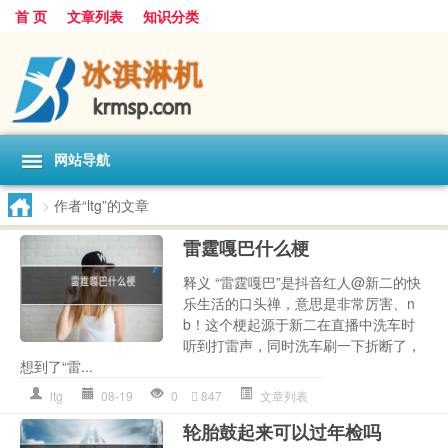
首 页
文章列表
知识分类
网站导航
>
作者“ltg”的文章
雷霆嘎巴什么梗
释义 “雷霆嘎巴”是抖音红人@新二的快
乐生活的口头禅，意思是非常厉害、n
b！这个梗起源于新二在直播中洗车时
听到打雷声，同时洗车刷一下折断了，
想到了“雷...
ltg
08-19
0
847
文章列表
轮胎鼓起来可以过年检吗