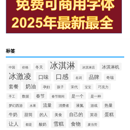
标签
冰淇淋
冰淇淋机
冬天
中国
价格
冰淇淋店
冰激凌
口感
口味
品牌
奇瑞
名词
套餐
奶油
宋代
巧克力
孕妇
孩子
宝宝
春节
是一个
是一种
数据
手工
春节期间
流量
热量
液氮
消费者
游戏
梦幻西游
水果
自己的
蛋糕
牛奶
甜筒
的人
英语
美食
雪糕
食物
让人
酸奶
都是
麦当劳