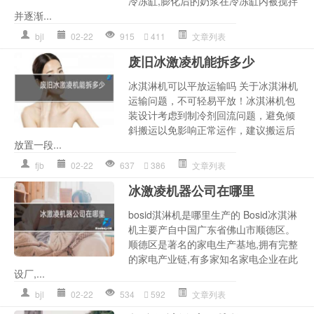
冷冻缸,膨化后的奶浆在冷冻缸内被搅拌
并逐渐...
bjl
02-22
915
411
文章列表
废旧冰激凌机能拆多少
冰淇淋机可以平放运输吗 关于冰淇淋机
运输问题，不可轻易平放！冰淇淋机包
装设计考虑到制冷剂回流问题，避免倾
斜搬运以免影响正常运作，建议搬运后
放置一段...
fjb
02-22
637
386
文章列表
冰激凌机器公司在哪里
bosid淇淋机是哪里生产的 Bosid冰淇淋
机主要产自中国广东省佛山市顺德区。
顺德区是著名的家电生产基地,拥有完整
的家电产业链,有多家知名家电企业在此
设厂,...
bjl
02-22
534
592
文章列表