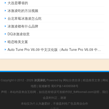
大连是哪省的
冰激凌吃的方法视频
台北草莓冰激凌怎么吃
冰激凌都有什么品牌
DQ冰激凌创意
暗恋唯美文案
Auto Tune Pro V6.09 中文汉化版（Auto Tune Pro V6.09 中文汉化版功能简介）
Copyright © 2012 - 2026
冰淇淋机
Powered by
网站分类目录
|
精选推荐文章
|
网站
地图
|
疑难解答
蜀ICP备14006568号
声明：本站内容来自互联网，如信息有错误可发邮件到f_fb#foxmail.com说明，我们
会及时纠正，谢谢
本站仅为个人兴趣爱好，不接盈利性广告及商业合作
小男孩