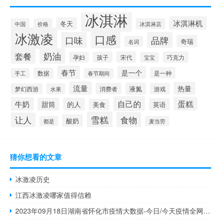
冰淇淋
冰淇淋机
冬天
中国
价格
冰淇淋店
冰激凌
口感
口味
品牌
奇瑞
名词
套餐
奶油
宋代
巧克力
孕妇
孩子
宝宝
春节
是一个
是一种
数据
手工
春节期间
流量
热量
液氮
消费者
游戏
梦幻西游
水果
自己的
蛋糕
牛奶
甜筒
的人
英语
美食
雪糕
食物
让人
酸奶
都是
麦当劳
猜你想看的文章
冰激凌历史
江西冰激凌哪家值得信赖
2023年09月18日湖南省怀化市疫情大数据-今日/今天疫情全网搜索最新实时消息动态情况通知播报