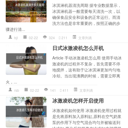
冰淇淋机器清洗周期 据专业数据显示，
冰淇淋机器一般需要每天清洗一次，以
确保食品安全和设备的正常运行。而清
洗方法也是非常重要的，按照正确的步
骤进行清...
bjl
02-22
324
211
文章列表
日式冰激凌机怎么开机
Article 手动冰激凌机怎么用 使用手动冰
激凌机的过程并不复杂，首先需要不停
地搅拌，这有助于让冰淇淋更加均匀地
冷却。当出现沸腾的时候，需要立即离
火，...
rsb
02-22
141
411
文章列表
冰激凌机怎样开启使用
冰激凌机如何使用 冰激凌机使用过程就
是先将原料加入原料缸,原料在空气奶浆
泵的作用下与空气混合均匀并被输送到