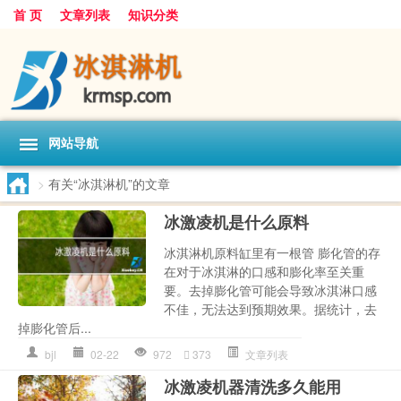
首 页
文章列表
知识分类
网站导航
>
有关“冰淇淋机”的文章
冰激凌机是什么原料
冰淇淋机原料缸里有一根管 膨化管的存
在对于冰淇淋的口感和膨化率至关重
要。去掉膨化管可能会导致冰淇淋口感
不佳，无法达到预期效果。据统计，去
掉膨化管后...
bjl
02-22
972
373
文章列表
冰激凌机器清洗多久能用