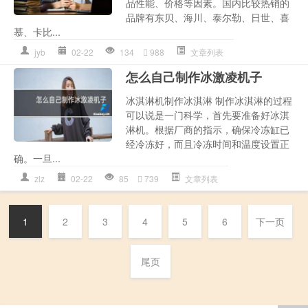
品性能、价格等因素。国内比较热销的
品牌有东贝、海川、泰尔勒、日世、喜
慕、卡比...
jyb
02-22
134
988
文章列表
怎么自己制作冰激凌机子
冰淇淋机制作冰淇淋 制作冰淇淋的过程
可以说是一门科学，首先要准备好冰淇
淋机。根据厂商的指示，确保冷冻缸已
经冷冻好，而且冷冻时间和温度设置正
确。一旦...
zlz
02-22
85
739
文章列表
1
2
3
4
5
6
下一页
尾页