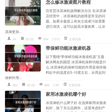
怎么修冰激凌图片教程
百世贸冰淇淋机故障解决办法 在冰淇淋
店经营中，冰淇淋机的故障是常见的问
题。如果冷凝器上有灰尘或者污垢需要
进行清洗，这可以提高冷凝效果，让冰
淇淋更加...
zlx
02-22
264
515
文章列表
带保鲜功能冰激凌机器
以下围绕“带保鲜功能冰激凌机器”主题
解决网友的困惑 冰淇淋机保鲜功能是什
么 冰淇淋机的保鲜功能的作用是保持储
料缸中的温度在5-10度左右，从而起到
保鲜作用...
dbx
02-22
884
90
文章列表
家用冰激凌机哪个好
冰淇淋机什么牌子好 在选择家用冰激凌
机时，除了关注品牌外，还需考虑到产