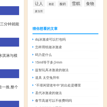
雪糕
食物
让人
酸奶
都是
麦当劳
两三分钟就能
猜你想看的文章
dq冰激凌可以打包吗
怎样用纸做冰激凌
码力是什么
少冰淇淋与模
15mil等于多少mm
益智玩具冰激凌的做法
道具 太空兔拜年
“不堪闲望老年中”的出处是哪里
一推,整个
圣代冰激凌的做法
春节高速可以不收费吗吗