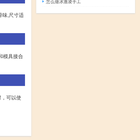
怎么做冰激凌手工
味,尺寸适
和模具接合
时，可以使