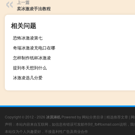
上一篇
卖冰激凌手法教程
相关问题
恐怖冰激凌第七
奇瑞冰激凌充电口在哪
怎样制作纸杯冰激凌
提到冬天想到什么
冰激凌选几分爱
Copyright © 2012 - 2026
冰淇淋机
Powered by
网站分类目录
|
精选推荐文章
|
网
声明：本站内容来自互联网，如信息有错误可发邮件到f_fb#foxmail.com说明
本站仅为个人兴趣爱好，不接盈利性广告及商业合作