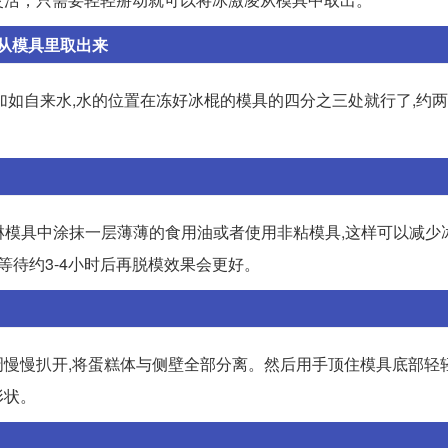
从模具里取出来
加如自来水,水的位置在冻好冰棍的模具的四分之三处就行了,约
。
冰淇淋模具中涂抹一层薄薄的食用油或者使用非粘模具,这样可以减
下等待约3-4小时后再脱模效果会更好。
慢慢扒开,将蛋糕体与侧壁全部分离。然后用手顶住模具底部轻轻
形状。