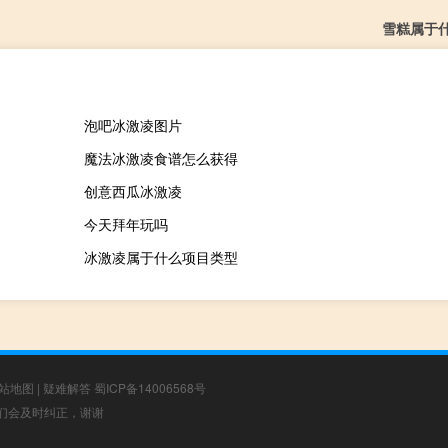
雪糕属于
泡吧冰激凌图片
魔法冰激凌食谱怎么获得
创意西瓜冰激凌
今天拜年玩吗
冰激凌属于什么项目类型
站地图
|
疑难解答
蜀ICP备14006568号
，我们会及时纠正，谢谢