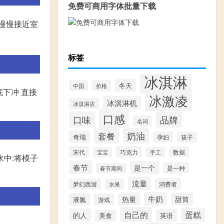
免费可商用字体批量下载
慢慢接近室
标签
冰淇淋
冬天
中国
价格
底下冲 直接
冰激凌
冰淇淋机
冰淇淋店
口感
口味
品牌
名词
套餐
奶油
奇瑞
孕妇
孩子
宋代
巧克力
数据
宝宝
手工
水中:将模子
春节
是一个
是一种
春节期间
流量
消费者
梦幻西游
水果
牛奶
热量
甜筒
液氮
游戏
自己的
蛋糕
的人
英语
美食