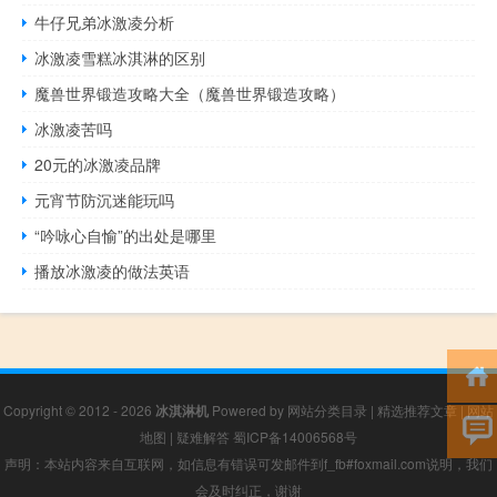
牛仔兄弟冰激凌分析
冰激凌雪糕冰淇淋的区别
魔兽世界锻造攻略大全（魔兽世界锻造攻略）
冰激凌苦吗
20元的冰激凌品牌
元宵节防沉迷能玩吗
“吟咏心自愉”的出处是哪里
播放冰激凌的做法英语
Copyright © 2012 - 2026
冰淇淋机
Powered by
网站分类目录
|
精选推荐文章
|
网站
地图
|
疑难解答
蜀ICP备14006568号
声明：本站内容来自互联网，如信息有错误可发邮件到f_fb#foxmail.com说明，我们
会及时纠正，谢谢