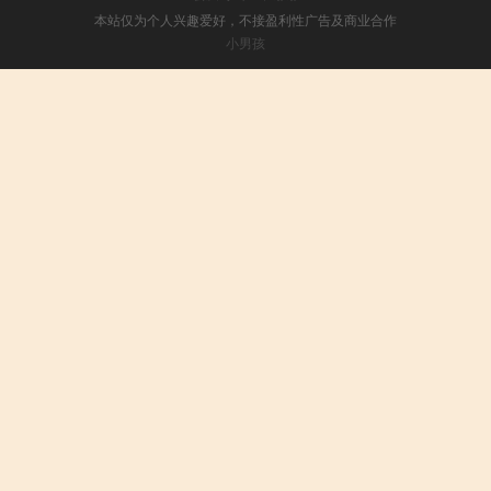
本站仅为个人兴趣爱好，不接盈利性广告及商业合作
小男孩