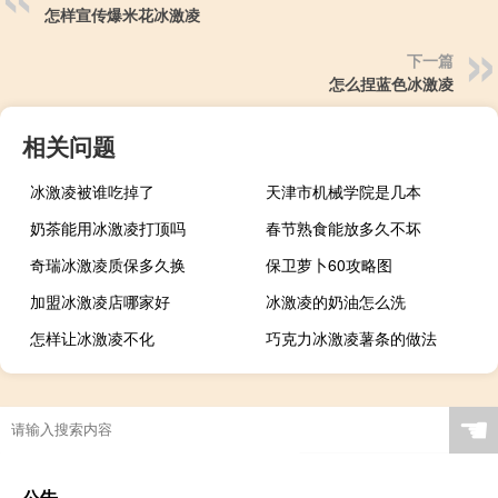
怎样宣传爆米花冰激凌
下一篇
怎么捏蓝色冰激凌
相关问题
冰激凌被谁吃掉了
天津市机械学院是几本
奶茶能用冰激凌打顶吗
春节熟食能放多久不坏
奇瑞冰激凌质保多久换
保卫萝卜60攻略图
加盟冰激凌店哪家好
冰激凌的奶油怎么洗
怎样让冰激凌不化
巧克力冰激凌薯条的做法
☚
公告