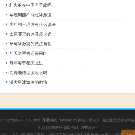
红火蚁在中国有天敌吗
孕晚期能不能吃冰激凌
大年初三理发有什么说法
太原哪里有冰激凌火锅
草莓冰激凌的做法自制
冬天送手机还是围巾
每年春节都怎么过
高烧能吃冰激凌么吗
派大星冰激凌的做法
Copyright © 2012 - 2026
冰淇淋机
Powered by
网站分类目录
|
精选推荐文章
|
网站
地图
|
疑难解答
蜀ICP备14006568号
声明：本站内容来自互联网，如信息有错误可发邮件到f_fb#foxmail.com说明，我们