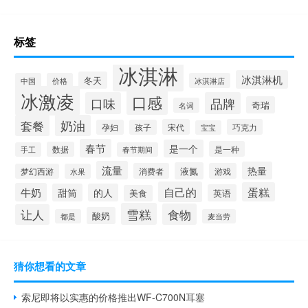
标签
冰淇淋
冰淇淋机
冬天
中国
价格
冰淇淋店
冰激凌
口感
口味
品牌
奇瑞
名词
套餐
奶油
宋代
巧克力
孕妇
孩子
宝宝
春节
是一个
是一种
数据
手工
春节期间
流量
热量
液氮
消费者
游戏
梦幻西游
水果
自己的
蛋糕
牛奶
甜筒
的人
英语
美食
雪糕
食物
让人
酸奶
都是
麦当劳
猜你想看的文章
索尼即将以实惠的价格推出WF-C700N耳塞