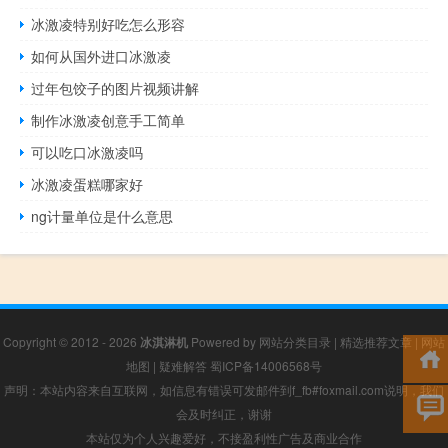
冰激凌特别好吃怎么形容
如何从国外进口冰激凌
过年包饺子的图片视频讲解
制作冰激凌创意手工简单
可以吃口冰激凌吗
冰激凌蛋糕哪家好
ng计量单位是什么意思
Copyright © 2012 - 2026
冰淇淋机
Powered by
网站分类目录
|
精选推荐文章
|
网站
地图
|
疑难解答
蜀ICP备14006568号
声明：本站内容来自互联网，如信息有错误可发邮件到f_fb#foxmail.com说明，我们
会及时纠正，谢谢
本站仅为个人兴趣爱好，不接盈利性广告及商业合作