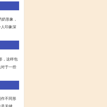
奶奶形象，
令人印象深
形，这样包
法对于一些
制作不同形
也是关键。