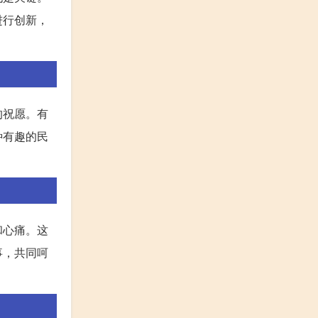
进行创新，
的祝愿。有
种有趣的民
和心痛。这
事，共同呵