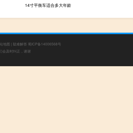
14寸平衡车适合多大年龄
站地图
|
疑难解答
蜀ICP备14006568号
，我们会及时纠正，谢谢