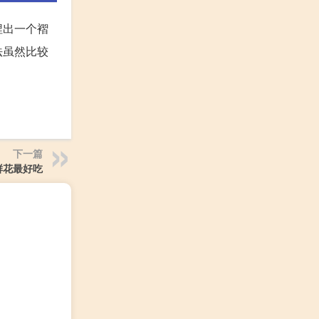
捏出一个褶
法虽然比较
下一篇
鲜花最好吃