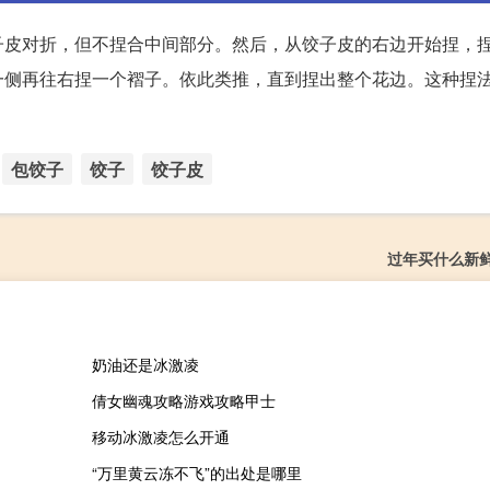
子皮对折，但不捏合中间部分。然后，从饺子皮的右边开始捏，
一侧再往右捏一个褶子。依此类推，直到捏出整个花边。这种捏
。
包饺子
饺子
饺子皮
过年买什么新
奶油还是冰激凌
倩女幽魂攻略游戏攻略甲士
移动冰激凌怎么开通
“万里黄云冻不飞”的出处是哪里