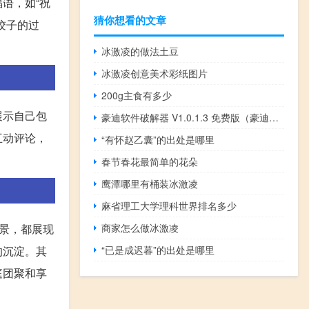
语，如“祝
猜你想看的文章
饺子的过
冰激凌的做法土豆
冰激凌创意美术彩纸图片
200g主食有多少
展示自己包
豪迪软件破解器 V1.0.1.3 免费版（豪迪软件破解器 V1.0.1.3 免费版功能简介）
互动评论，
“有怀赵乙囊”的出处是哪里
春节春花最简单的花朵
鹰潭哪里有桶装冰激凌
麻省理工大学理科世界排名多少
景，都展现
商家怎么做冰激凌
的沉淀。其
“已是成迟暮”的出处是哪里
庭团聚和享