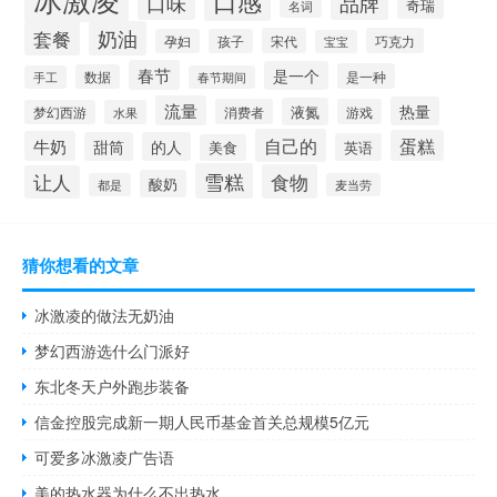
口味
品牌
奇瑞
名词
套餐
奶油
宋代
巧克力
孕妇
孩子
宝宝
春节
是一个
是一种
数据
手工
春节期间
流量
热量
液氮
消费者
游戏
梦幻西游
水果
自己的
蛋糕
牛奶
甜筒
的人
英语
美食
雪糕
食物
让人
酸奶
都是
麦当劳
猜你想看的文章
冰激凌的做法无奶油
梦幻西游选什么门派好
东北冬天户外跑步装备
信金控股完成新一期人民币基金首关总规模5亿元
可爱多冰激凌广告语
美的热水器为什么不出热水