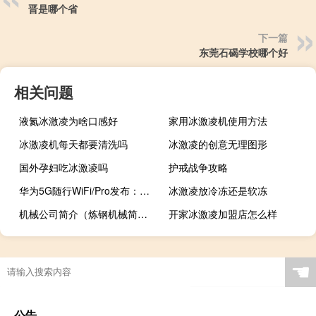
晋是哪个省
下一篇
东莞石碣学校哪个好
相关问题
液氮冰激凌为啥口感好
家用冰激凌机使用方法
冰激凌机每天都要清洗吗
冰激凌的创意无理图形
国外孕妇吃冰激凌吗
护戒战争攻略
华为5G随行WiFi/Pro发布：内置8000mAh电池，40W超级快充
冰激凌放冷冻还是软冻
机械公司简介（炼钢机械简介）
开家冰激凌加盟店怎么样
☚
公告