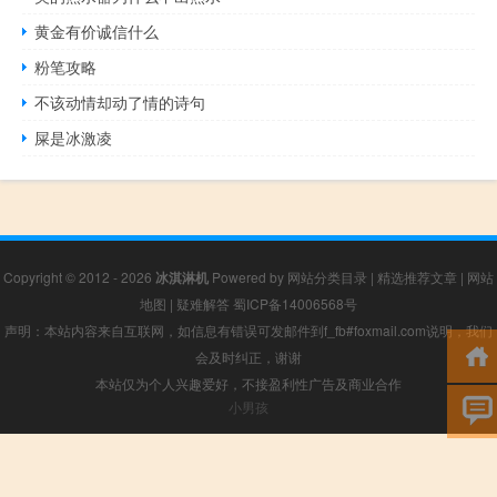
黄金有价诚信什么
粉笔攻略
不该动情却动了情的诗句
屎是冰激凌
Copyright © 2012 - 2026
冰淇淋机
Powered by
网站分类目录
|
精选推荐文章
|
网站
地图
|
疑难解答
蜀ICP备14006568号
声明：本站内容来自互联网，如信息有错误可发邮件到f_fb#foxmail.com说明，我们
会及时纠正，谢谢
本站仅为个人兴趣爱好，不接盈利性广告及商业合作
小男孩