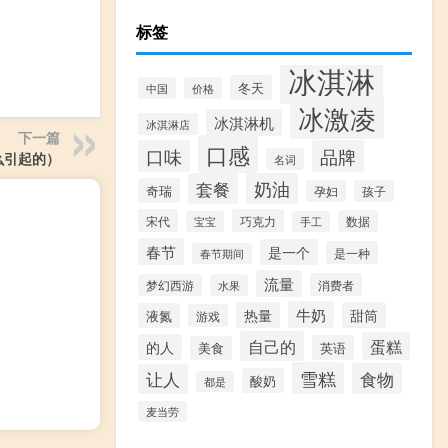
标签
冰淇淋
冬天
中国
价格
冰激凌
冰淇淋机
冰淇淋店
下一篇
口感
口味
品牌
么引起的）
名词
套餐
奶油
奇瑞
孕妇
孩子
宋代
巧克力
数据
宝宝
手工
春节
是一个
是一种
春节期间
流量
消费者
梦幻西游
水果
牛奶
热量
甜筒
液氮
游戏
自己的
蛋糕
的人
英语
美食
雪糕
食物
让人
酸奶
都是
麦当劳