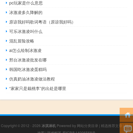
pc玩家是什么意思
冰激凌多久降解的
原谅我好吗歌词粤语（原谅我好吗）
可乐冰激凌叫什么
混乱冒险攻略
ai怎么绘制冰激凌
邢台冰激凌批发在哪
韩国吃冰激凌蛋糕吗
仿真奶油冰激凌做法教程
“家家只是栽桃李”的出处是哪里
Copyright © 2012 - 2026
冰淇淋机
Powered by
网站分类目录
|
精选推荐文章
|
网站
地图
|
疑难解答
蜀ICP备14006568号