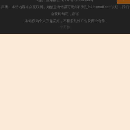
声明：本站内容来自互联网，如信息有错误可发邮件到f_fb#foxmail.com说明，我们
会及时纠正，谢谢
本站仅为个人兴趣爱好，不接盈利性广告及商业合作
小男孩