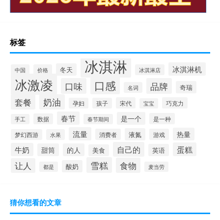
标签
冰淇淋
冰淇淋机
冬天
中国
价格
冰淇淋店
冰激凌
口感
口味
品牌
奇瑞
名词
套餐
奶油
宋代
巧克力
孕妇
孩子
宝宝
春节
是一个
是一种
数据
手工
春节期间
流量
热量
液氮
消费者
游戏
梦幻西游
水果
自己的
蛋糕
牛奶
甜筒
的人
英语
美食
雪糕
食物
让人
酸奶
都是
麦当劳
猜你想看的文章