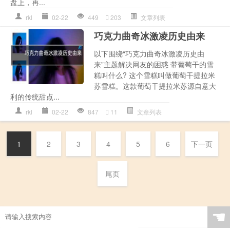
盘上，再...
rkl
02-22
449
203
文章列表
巧克力曲奇冰激凌历史由来
以下围绕“巧克力曲奇冰激凌历史由
来”主题解决网友的困惑 带葡萄干的雪
糕叫什么? 这个雪糕叫做葡萄干提拉米
苏雪糕。这款葡萄干提拉米苏源自意大
利的传统甜点...
rkl
02-22
847
11
文章列表
1
2
3
4
5
6
下一页
尾页
☚