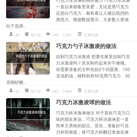
一直以来都备受喜爱，无论是黑巧克力
还是白巧克力，都有着让人难以抵挡的
诱惑力。根据数据显示，大多数人更倾
向于选择...
rkl
02-22
149
391
文章列表
巧克力勺子冰激凌的做法
自制巧克力冰激凌 想要在家里自制巧克
力冰激凌吗？其实制作起来并不难哦。
你需要准备的主料包括2个鸡蛋黄、150
克淡奶油，辅料则有50克黑巧克力、30
克细砂糖...
rkl
02-22
342
844
文章列表
巧克力冰激凌球的做法
巧克力杯冰激淋做法 对于喜欢巧克力口
味的朋友来说，巧克力杯冰激淋是一道
简单又美味的甜点。首先，准备好巧克
力杯和淋盘，将巧克力杯翻过来放在淋