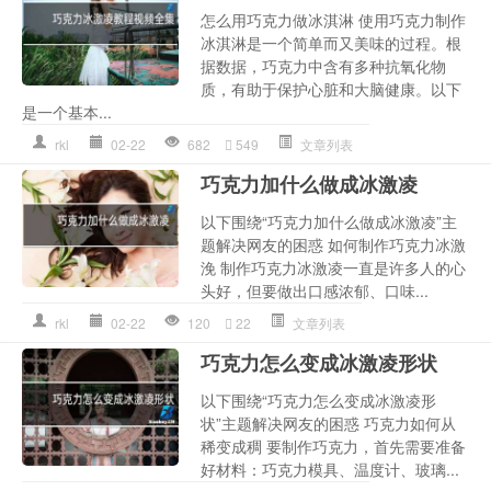
怎么用巧克力做冰淇淋 使用巧克力制作
冰淇淋是一个简单而又美味的过程。根
据数据，巧克力中含有多种抗氧化物
质，有助于保护心脏和大脑健康。以下
是一个基本...
rkl
02-22
682
549
文章列表
巧克力加什么做成冰激凌
以下围绕“巧克力加什么做成冰激凌”主
题解决网友的困惑 如何制作巧克力冰激
浼 制作巧克力冰激凌一直是许多人的心
头好，但要做出口感浓郁、口味...
rkl
02-22
120
22
文章列表
巧克力怎么变成冰激凌形状
以下围绕“巧克力怎么变成冰激凌形
状”主题解决网友的困惑 巧克力如何从
稀变成稠 要制作巧克力，首先需要准备
好材料：巧克力模具、温度计、玻璃...