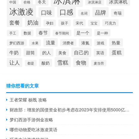
冰淇淋机
冬天
中国
价格
冰淇淋店
冰激凌
口感
口味
品牌
奇瑞
名词
套餐
奶油
宋代
巧克力
孕妇
孩子
宝宝
春节
是一个
是一种
数据
手工
春节期间
流量
热量
液氮
消费者
游戏
梦幻西游
水果
自己的
蛋糕
牛奶
甜筒
的人
英语
美食
雪糕
食物
让人
酸奶
都是
麦当劳
猜你想看的文章
王者荣耀 杨戬 攻略
财政部：增发的国债资金初步考虑在2023年安排使用5000亿元结转2024年使用5000亿元
梦幻西游手游倒金攻略
哪些动物爱吃冰激凌英语