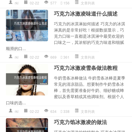
rkl
02-22
577
156
文章列表
巧克力冰激凌味道什么描述
巧克力的冰淇淋如何描述 巧克力的冰淇
淋真的是非常好吃！根据数据显示，巧
克力口味一直都是冰淇淋中最受欢迎的
口味之一，其浓郁的巧克力味道和细腻
顺滑的口...
rkl
02-22
669
361
文章列表
巧克力冰激凌雪条做法教程
牛奶雪条冰棒做法 牛奶雪条冰棒是夏季
常见的清凉甜品。想要制作牛奶雪条冰
棒，首先需要准备好牛奶、细砂糖或蜂
蜜以及香草精或其他调味剂。根据个人
口味的选...
rkl
02-22
634
338
文章列表
巧克力馅冰激凌的做法
巧克力冰淇淋的独特魅力 巧克力冰淇淋