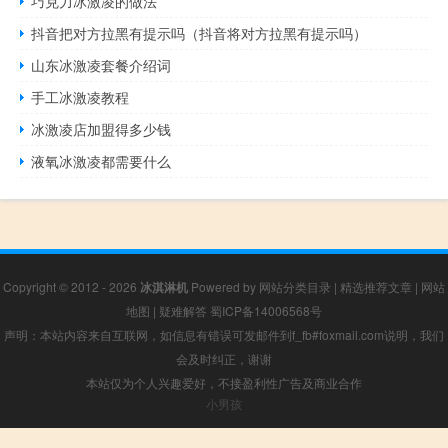
巧克力冰激凌的做法
抖音把对方拉黑有提示吗（抖音将对方拉黑有提示吗）
山东冰激凌套餐介绍词
手工冰激凌教程
冰激凌店加盟得多少钱
液氧冰激凌都需要什么
Copyright © 2012 - 2026
冰淇淋机
Powered by
网站分类目录
|
精选推荐文章
|
网站
地图
|
疑难解答
蜀ICP备14006568号
声明：本站内容来自互联网，如信息有错误可发邮件到f_fb#foxmail.com说明，我们
会及时纠正，谢谢
本站仅为个人兴趣爱好，不接盈利性广告及商业合作
小男孩