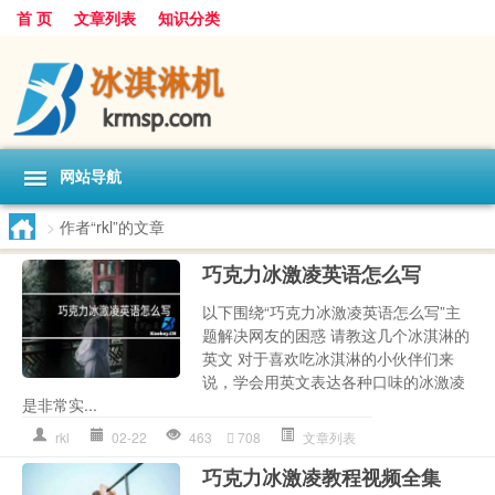
首 页
文章列表
知识分类
网站导航
>
作者“rkl”的文章
巧克力冰激凌英语怎么写
以下围绕“巧克力冰激凌英语怎么写”主
题解决网友的困惑 请教这几个冰淇淋的
英文 对于喜欢吃冰淇淋的小伙伴们来
说，学会用英文表达各种口味的冰激凌
是非常实...
rkl
02-22
463
708
文章列表
巧克力冰激凌教程视频全集