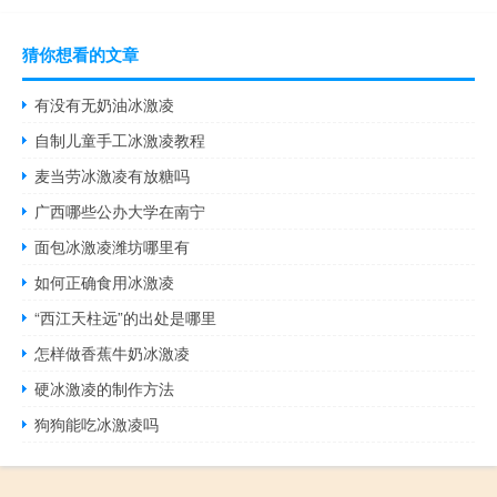
猜你想看的文章
有没有无奶油冰激凌
自制儿童手工冰激凌教程
麦当劳冰激凌有放糖吗
广西哪些公办大学在南宁
面包冰激凌潍坊哪里有
如何正确食用冰激凌
“西江天柱远”的出处是哪里
怎样做香蕉牛奶冰激凌
硬冰激凌的制作方法
狗狗能吃冰激凌吗