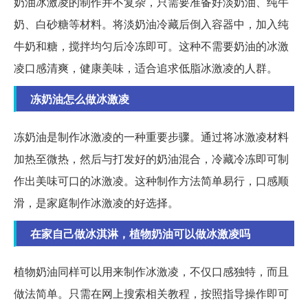
奶油冰激凌的制作并不复杂，只需要准备好淡奶油、纯牛
奶、白砂糖等材料。将淡奶油冷藏后倒入容器中，加入纯
牛奶和糖，搅拌均匀后冷冻即可。这种不需要奶油的冰激
凌口感清爽，健康美味，适合追求低脂冰激凌的人群。
冻奶油怎么做冰激凌
冻奶油是制作冰激凌的一种重要步骤。通过将冰激凌材料
加热至微热，然后与打发好的奶油混合，冷藏冷冻即可制
作出美味可口的冰激凌。这种制作方法简单易行，口感顺
滑，是家庭制作冰激凌的好选择。
在家自己做冰淇淋，植物奶油可以做冰激凌吗
植物奶油同样可以用来制作冰激凌，不仅口感独特，而且
做法简单。只需在网上搜索相关教程，按照指导操作即可