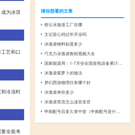
猜你想看的文章
，成为冰淇
密云冰激凌工厂在哪
文记壹心鸡过年开业吗
冰激凌物料粘度多少
作工艺和口
巧克力冰激凌教程视频大全
国家能源局：1-7月份全国发电设备累计平均利用2079小时比上年同期减少54小时
冰激凌紫萝卜的做法
梦幻西游物理任务哪个好
度和冷冻时
冰激凌单价多少
冰激凌英语怎么读音发音
申购配号后多久查中签（申购配号是什么意思）
需要全面考