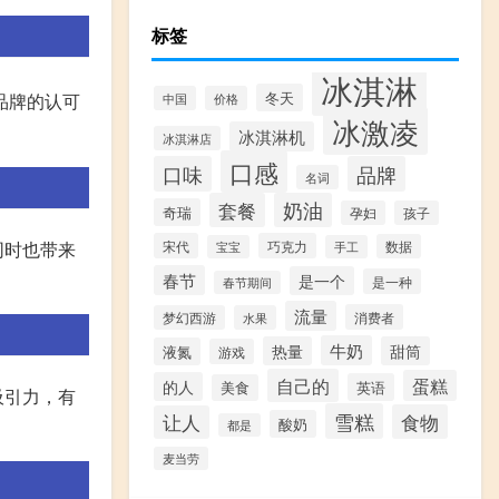
标签
冰淇淋
冬天
品牌的认可
中国
价格
冰激凌
冰淇淋机
冰淇淋店
口感
口味
品牌
名词
套餐
奶油
奇瑞
孕妇
孩子
同时也带来
宋代
巧克力
数据
宝宝
手工
春节
是一个
是一种
春节期间
流量
消费者
梦幻西游
水果
牛奶
热量
甜筒
液氮
游戏
自己的
蛋糕
的人
英语
美食
吸引力，有
雪糕
食物
让人
酸奶
都是
麦当劳