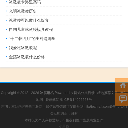
冰激凌卡路里高吗
光明冰激凌历史
冰激凌可以做什么饭食
自制儿童冰激凌模具教程
“十二载四月”的出处是哪里
我爱吃冰激凌呢
金箔冰激凌什么价格
Copyright © 2012 - 2026
冰淇淋机
Powered by
网站分类目录
|
精选推荐文章
|
网站
地图
|
疑难解答
蜀ICP备14006568号
声明：本站内容来自互联网，如信息有错误可发邮件到f_fb#foxmail.com说明，我们
会及时纠正，谢谢
本站仅为个人兴趣爱好，不接盈利性广告及商业合作
小男孩