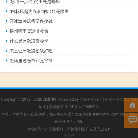
“歌唇一点红”的出处是哪里
“白杨风起为兴哀”的出处是哪里
开冰激凌店需要多少钱
扬州哪里卖冰激凌筒
什么是冰激凌套餐卡
怎么让冰激凌松软好吃
怎样渡过春节和元宵节
Copyright © 2012 - 2026
冰淇淋机
Powered by
网站分类目录
|
精选推荐文章
|
网站
地图
|
疑难解答
蜀ICP备14006568号
声明：本站内容来自互联网，如信息有错误可发邮件到f_fb#foxmail.com说明，我们
会及时纠正，谢谢
本站仅为个人兴趣爱好，不接盈利性广告及商业合作
小男孩