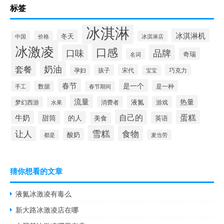
标签
冰淇淋
冰淇淋机
冬天
中国
价格
冰淇淋店
冰激凌
口感
口味
品牌
奇瑞
名词
套餐
奶油
宋代
巧克力
孕妇
孩子
宝宝
春节
是一个
是一种
数据
手工
春节期间
流量
热量
液氮
消费者
游戏
梦幻西游
水果
自己的
蛋糕
牛奶
甜筒
的人
英语
美食
雪糕
食物
让人
酸奶
都是
麦当劳
猜你想看的文章
液氮冰激凌有毒么
新大路冰激凌店在哪