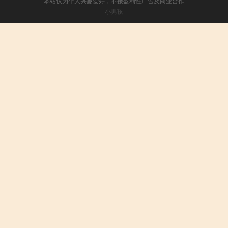
本站仅为个人兴趣爱好，不接盈利性广告及商业合作
小男孩