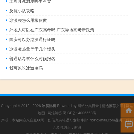
土耳其冰激凌哪里有卖
反抗小队攻略
冰激凌怎么用橡皮做
外地人可以在广东高考吗 广东异地高考新政策
国庆可以办港澳通行证吗
冰激凌热量等于几个馒头
普通话考试什么时候报名
我可以吃冰激凌吗
Copyright © 2012 - 2026
冰淇淋机
Powered by
网站分类目录
|
精选推荐文章
|
网站
地图
|
疑难解答
蜀ICP备14006568号
声明：本站内容来自互联网，如信息有错误可发邮件到f_fb#foxmail.com说明，我们
会及时纠正，谢谢