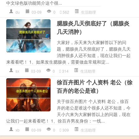
中文绿色版功能简介这个很...
du
03-09
0
562
生活助理
腮腺炎几天彻底好了（腮腺炎
几天消肿）
大家好，乐天来为大家解答以下的问
题，腮腺炎几天彻底好了，腮腺炎几天
消肿很多人还不知道，现在让我们一起
来看看吧！ 1、如果发生腮腺炎，需要做血常规和淀...
sx
03-09
0
314
生活助理
徐百卉图片 个人资料 老公（徐
百卉的老公是谁）
关于徐百卉图片 个人资料 老公，徐百
卉的老公是谁这个很多人还不知道，今
天小六来为大家解答以上的问题，现在
让我们一起来看看吧！ 1、徐百卉男友身份：一线...
xb
03-09
0
309
生活助理