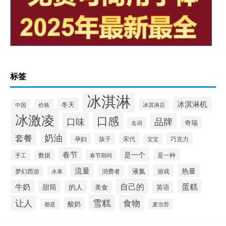
标签
冰淇淋
冰淇淋机
冬天
中国
价格
冰淇淋店
冰激凌
口感
口味
品牌
奇瑞
名词
套餐
奶油
宋代
巧克力
孕妇
孩子
宝宝
春节
是一个
是一种
数据
手工
春节期间
流量
热量
液氮
消费者
游戏
梦幻西游
水果
自己的
蛋糕
牛奶
甜筒
的人
英语
美食
雪糕
食物
让人
酸奶
都是
麦当劳