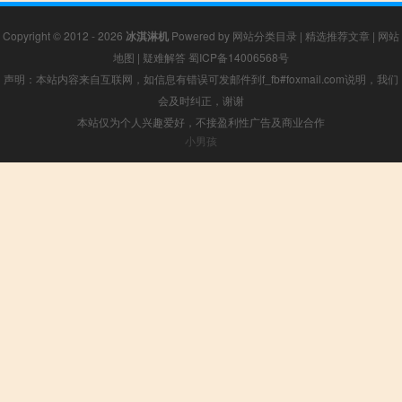
Copyright © 2012 - 2026
冰淇淋机
Powered by
网站分类目录
|
精选推荐文章
|
网站
地图
|
疑难解答
蜀ICP备14006568号
声明：本站内容来自互联网，如信息有错误可发邮件到f_fb#foxmail.com说明，我们
会及时纠正，谢谢
本站仅为个人兴趣爱好，不接盈利性广告及商业合作
小男孩