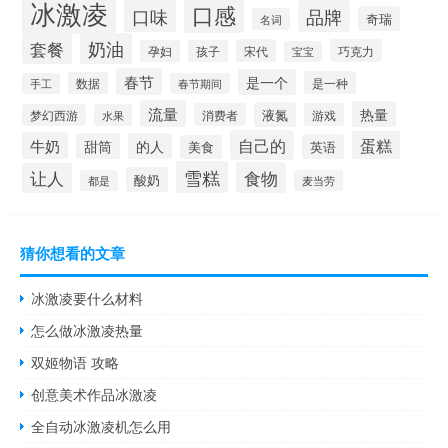
冰激凌
口感
口味
品牌
奇瑞
名词
套餐
奶油
宋代
巧克力
孕妇
孩子
宝宝
春节
是一个
是一种
数据
手工
春节期间
流量
热量
液氮
消费者
游戏
梦幻西游
水果
自己的
蛋糕
牛奶
甜筒
的人
英语
美食
雪糕
食物
让人
酸奶
都是
麦当劳
猜你想看的文章
冰激凌要什么材料
怎么做冰激凌热量
双姬物语 攻略
创意美术作品冰激凌
全自动冰激凌机怎么用