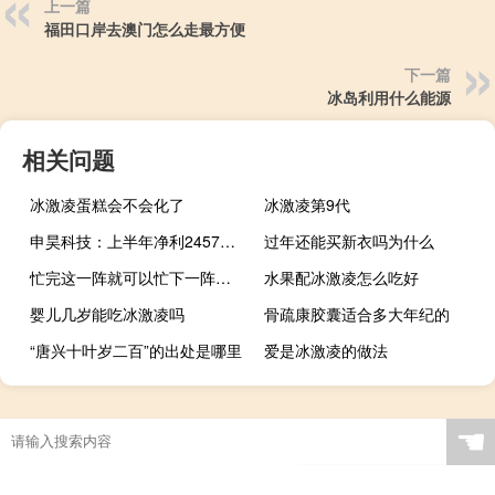
上一篇
福田口岸去澳门怎么走最方便
下一篇
冰岛利用什么能源
相关问题
冰激凌蛋糕会不会化了
冰激凌第9代
申昊科技：上半年净利2457万元 同比增长178.26%
过年还能买新衣吗为什么
忙完这一阵就可以忙下一阵了什么梗
水果配冰激凌怎么吃好
婴儿几岁能吃冰激凌吗
骨疏康胶囊适合多大年纪的
“唐兴十叶岁二百”的出处是哪里
爱是冰激凌的做法
☚