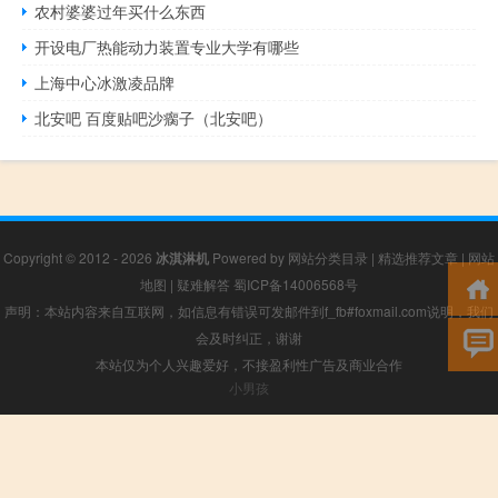
农村婆婆过年买什么东西
开设电厂热能动力装置专业大学有哪些
上海中心冰激凌品牌
北安吧 百度贴吧沙瘸子（北安吧）
Copyright © 2012 - 2026
冰淇淋机
Powered by
网站分类目录
|
精选推荐文章
|
网站
地图
|
疑难解答
蜀ICP备14006568号
声明：本站内容来自互联网，如信息有错误可发邮件到f_fb#foxmail.com说明，我们
会及时纠正，谢谢
本站仅为个人兴趣爱好，不接盈利性广告及商业合作
小男孩