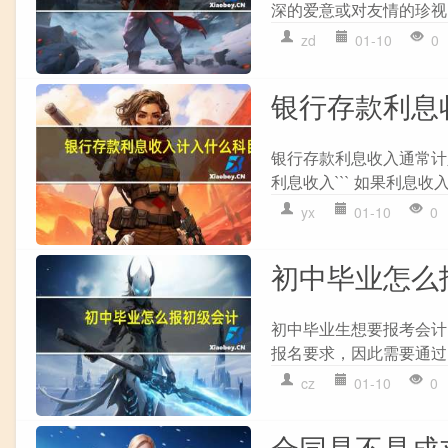
深的爱意或对友情的珍视
zd
01-10
0
银行存款利息
银行存款利息收入通常计
利息收入``` 如果利息
yx
01-10
0
初中毕业怎么
初中毕业生想要报考会计，
报名要求，因此需要通过
cz
01-10
0
合同是不是成