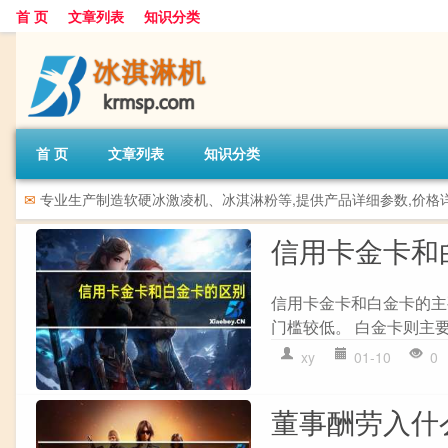
首 页
文章列表
知识分类
首 页
文章列表
知识分类
✉
专业生产制造软硬冰激凌机、冰淇淋粉等,提供产品详细参数,价格
信用卡金卡和
信用卡金卡和白金卡的主要
门槛较低。 白金卡则主要
xy
01-10
0
董事酬劳入什