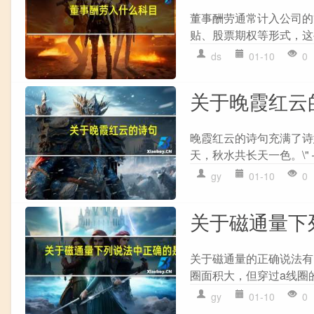
董事酬劳通常计入公司的
贴、股票期权等形式，这
ds
01-10
0
关于晚霞红云
晚霞红云的诗句充满了诗意
天，秋水共长天一色。\" —
gy
01-10
0
关于磁通量下
关于磁通量的正确说法有：
圈面积大，但穿过a线圈的
gy
01-10
0