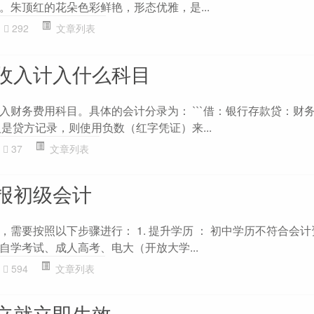
。朱顶红的花朵色彩鲜艳，形态优雅，是...
292
文章列表
收入计入什么科目
入财务费用科目。具体的会计分录为： ```借：银行存款贷：财
收入是贷方记录，则使用负数（红字凭证）来...
37
文章列表
报初级会计
需要按照以下步骤进行： 1. 提升学历 ： 初中学历不符合会
自学考试、成人高考、电大（开放大学...
594
文章列表
立就立即生效