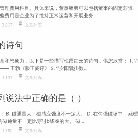
管理费用科目。具体来说，董事酬劳可以包括董事的固定薪资、
些费用是企业为了维持正常运营和开展业务...
267
文章列表
的诗句
和想象力，以下是一些描写晚霞红云的诗句，供您欣赏： 1. \
— 王勃《滕王阁序》 2. \"夕阳犹掛数...
137
文章列表
列说法中正确的是（ ）
 B. 磁通量大，磁感应强度不一定大。 D. 在匀强磁场中，a线
磁通量不一定比穿过b线圈的大。 磁...
762
文章列表