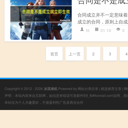
合同成立并不一定意味着
成立的合同，原则上自成
ht
01-10
0
首页
上一页
2
3
4
Copyright © 2012 - 2026
冰淇淋机
Powered by
网站分类目录
|
精选推荐文章
|
网
声明：本站内容来自互联网，如信息有错误可发邮件到f_fb#foxmail.com说明
本站仅为个人兴趣爱好，不接盈利性广告及商业合作