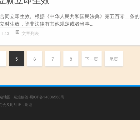
合同立即生效。根据《中华人民共和国民法典》第五百零二条的
立时生效，除非法律有其他规定或者当事...
43
文章列表
5
6
7
8
下一页
尾页
站地图
|
疑难解答
蜀ICP备14006568号
，我们会及时纠正，谢谢