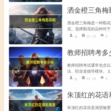
洒金橙三角梅
洒金橙三角梅是一种勤花
花。选择勤花的品种对于
sj
01-10
0
教师招聘考多
教师招聘考试通常包含以
法、职业道德等模块。 2.
js
01-10
0
朱顶红的花语
朱顶红的花语是渴望被爱