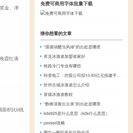
免费可商用字体批量下载
奖金、津
猜你想看的文章
“潺潺绿醴当风倾”的出处是哪里
库克冰激凌加盟谁家好
"晚霞红满
铁路冷门专业有哪些
特变电工：控股公司拟10.83亿元投建平山湖200MW风储项目
忻州古城冰激凌怎么介绍
冒烟冰激凌教程
“数峰清瘦出云来”的出处是哪里
圈面积比b线
kds925是什么意思（kds什么意思）
psvssd攻略
围巾一般织多长比较合适