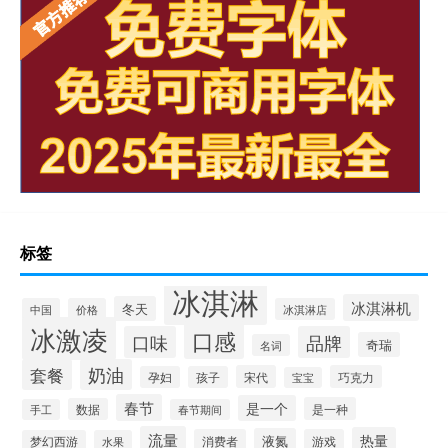
标签
冰淇淋
冰淇淋机
冬天
中国
价格
冰淇淋店
冰激凌
口感
口味
品牌
奇瑞
名词
套餐
奶油
宋代
巧克力
孕妇
孩子
宝宝
春节
是一个
是一种
数据
手工
春节期间
流量
热量
液氮
消费者
游戏
梦幻西游
水果