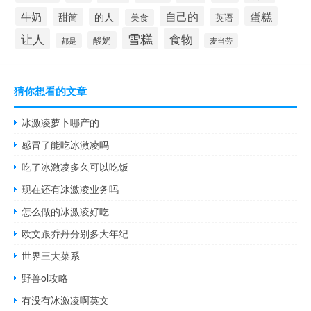
自己的
蛋糕
牛奶
甜筒
的人
英语
美食
雪糕
食物
让人
酸奶
都是
麦当劳
猜你想看的文章
冰激凌萝卜哪产的
感冒了能吃冰激凌吗
吃了冰激凌多久可以吃饭
现在还有冰激凌业务吗
怎么做的冰激凌好吃
欧文跟乔丹分别多大年纪
世界三大菜系
野兽ol攻略
有没有冰激凌啊英文