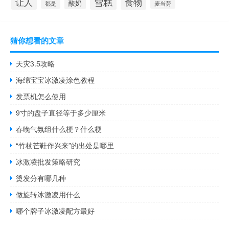
雪糕
食物
让人
酸奶
都是
麦当劳
猜你想看的文章
天灾3.5攻略
海绵宝宝冰激凌涂色教程
发票机怎么使用
9寸的盘子直径等于多少厘米
春晚气氛组什么梗？什么梗
“竹杖芒鞋作兴来”的出处是哪里
冰激凌批发策略研究
烫发分有哪几种
做旋转冰激凌用什么
哪个牌子冰激凌配方最好