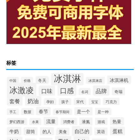
标签
冰淇淋
冰淇淋机
冬天
中国
价格
冰淇淋店
冰激凌
口感
口味
品牌
奇瑞
名词
套餐
奶油
宋代
巧克力
孕妇
孩子
宝宝
春节
是一个
是一种
数据
手工
春节期间
流量
热量
液氮
消费者
游戏
梦幻西游
水果
自己的
蛋糕
牛奶
甜筒
的人
英语
美食