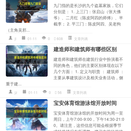
九门指的是长沙的九个盗墓家族，它们
分别是： 1. 上三门：张启山（张大佛
爷）、二月红（陈皮阿四的师傅）、半
截李； 2. 平三门：陈皮阿四、吴老狗
（主角吴邪...
jl
01-11
0
608
文章列表
建造师和建筑师有哪些区别
建造师和建筑师在建筑行业中扮演着不
同的角色，他们的主要区别体现在以下
几个方面： 1. 定义与职责 ： 建筑师 ：
主要从事建筑设计及相关业务活动，侧
重于建...
jz
01-11
0
56
文章列表
宝安体育馆游泳馆开放时间
宝安体育馆游泳馆的开放时间为周一至
周日，上午7:00-9:00，下午14:30-21:0
0。请注意，这些信息可能会根据季节