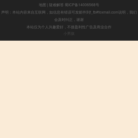
地图
|
疑难解答
蜀ICP备14006568号
声明：本站内容来自互联网，如信息有错误可发邮件到f_fb#foxmail.com说明，我们
会及时纠正，谢谢
本站仅为个人兴趣爱好，不接盈利性广告及商业合作
小男孩