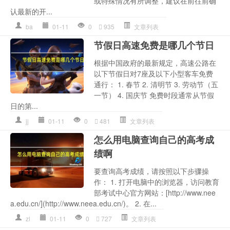
或特殊情况有所调整，建议在前往前确
认最新的开...
ba
01-11
0
935
文章列表
节假日高速免费是哪几个节日
根据中国政府的最新规定，高速公路在
以下节假日对7座及以下小型客车免费
通行： 1. 春节 2. 清明节 3. 劳动节（五
一节） 4. 国庆节 免费时段通常从节假
日的第...
jj
01-11
0
481
文章列表
怎么用电脑查询自己的高考成
绩啊
要查询高考成绩，请按照以下步骤操
作： 1. 打开电脑中的浏览器，访问教育
部考试中心官方网站：[http://www.nee
a.edu.cn/](http://www.neea.edu.cn/)。 2. 在...
zl
01-11
0
727
文章列表