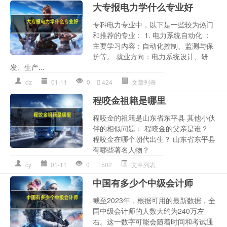
大专报电力学什么专业好
专科电力专业中，以下是一些较为热门
和推荐的专业： 1. 电力系统自动化 ：
主要学习内容：自动化控制、监测与保
护等。 就业方向：电力系统设计、研
发、生产...
dz
01-11
0
424
文章列表
程咬金祖籍是哪里
程咬金的祖籍是山东省东平县 其他小伙
伴的相似问题： 程咬金的父亲是谁？
程咬金在哪个朝代出生？ 山东省东平县
有哪些著名人物？
cy
01-11
0
502
文章列表
中国有多少个中级会计师
截至2023年，根据可用的最新数据，全
国中级会计师的人数大约为240万左
右。这一数字可能会随着时间和考试通