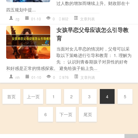
过人数的增加而继续上升。财政部在十
四五规划中提...
zg
01-10
0
802
文章列表
女孩早恋父母应该怎么引导教
育
当面对女儿早恋的情况时，父母可以采
取以下策略进行引导和教育： 1. 理解为
先 ： 认识到青春期孩子对异性的好奇
和好感是正常的情感探索。 避免给孩子贴上负...
nh
01-10
0
976
文章列表
首页
上一页
1
2
3
4
5
6
下一页
尾页