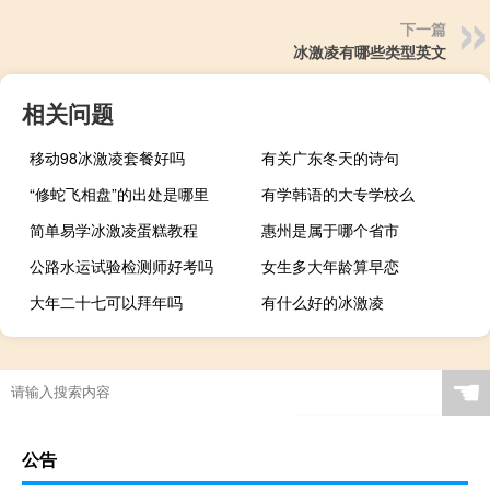
下一篇
冰激凌有哪些类型英文
相关问题
移动98冰激凌套餐好吗
有关广东冬天的诗句
“修蛇飞相盘”的出处是哪里
有学韩语的大专学校么
简单易学冰激凌蛋糕教程
惠州是属于哪个省市
公路水运试验检测师好考吗
女生多大年龄算早恋
大年二十七可以拜年吗
有什么好的冰激凌
☚
公告