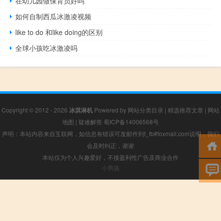
在幼儿园做保育员好吗
如何自制西瓜冰激凌视频
like to do 和like doing的区别
全球小孩吃冰激凌吗
Copyright © 2012 - 2026
冰淇淋机
Powered by
网站分类目录
|
精选推荐文章
|
网站
地图
|
疑难解答
蜀ICP备14006568号
声明：本站内容来自互联网，如信息有错误可发邮件到f_fb#foxmail.com说明，我们
会及时纠正，谢谢
本站仅为个人兴趣爱好，不接盈利性广告及商业合作
小男孩