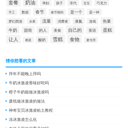
套餐
奶油
宋代
巧克力
孕妇
孩子
宝宝
春节
是一个
是一种
数据
手工
春节期间
流量
热量
液氮
消费者
游戏
梦幻西游
水果
自己的
蛋糕
牛奶
甜筒
的人
英语
美食
雪糕
食物
让人
酸奶
都是
麦当劳
猜你想看的文章
拜年不能晚上拜吗
牛奶冰激凌香味好吃吗
橙子牛奶能做冰激凌吗
废纸做冰激凌的做法
神奇宝贝冰激凌粘土教程
冻冰激凌怎么化