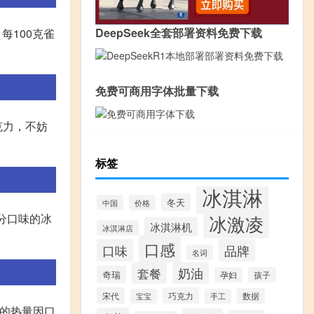
DeepSeek全套部署资料免费下载
每100克雀
免费可商用字体批量下载
克力，不妨
标签
冰淇淋
冬天
中国
价格
冰激凌
分口味的冰
冰淇淋机
冰淇淋店
口感
口味
品牌
名词
套餐
奶油
奇瑞
孕妇
孩子
宋代
巧克力
数据
宝宝
手工
淋的热量因口