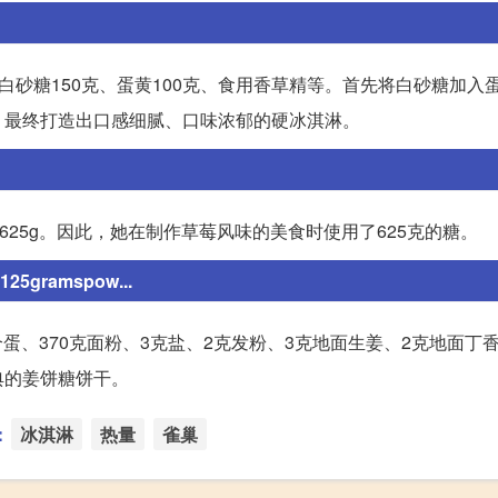
、白砂糖150克、蛋黄100克、食用香草精等。首先将白砂糖加入
，最终打造出口感细腻、口味浓郁的硬冰淇淋。
50为625g。因此，她在制作草莓风味的美食时使用了625克的糖。
25gramspow...
个蛋、370克面粉、3克盐、2克发粉、3克地面生姜、2克地面丁
典的姜饼糖饼干。
：
冰淇淋
热量
雀巢