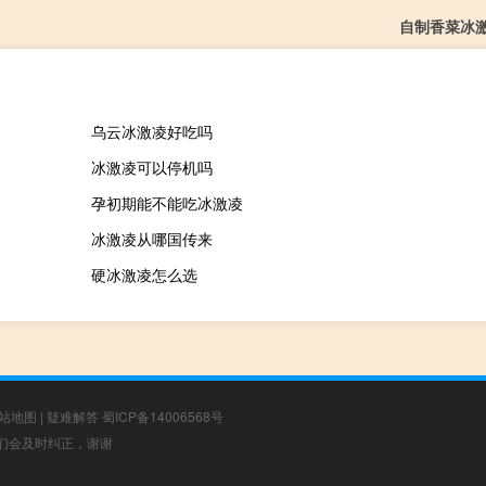
自制香菜冰
乌云冰激凌好吃吗
冰激凌可以停机吗
孕初期能不能吃冰激凌
冰激凌从哪国传来
硬冰激凌怎么选
站地图
|
疑难解答
蜀ICP备14006568号
，我们会及时纠正，谢谢