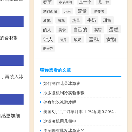
春节
是一个
是一种
春节期间
流量
消费者
梦幻西游
水果
牛奶
热量
甜筒
液氮
游戏
自己的
蛋糕
的人
英语
美食
量的食材制
雪糕
食物
让人
酸奶
都是
麦当劳
猜你想看的文章
后，再装入冰
如何制作花朵冰激凌
冰激凌机制冷实验步骤
健身能吃冰激凌吗
美国8月工厂订单月率 1.2%预期0.20%前值-2.10%
口感更加细
冰激凌机用几相电
周至哪有批发冰激凌的