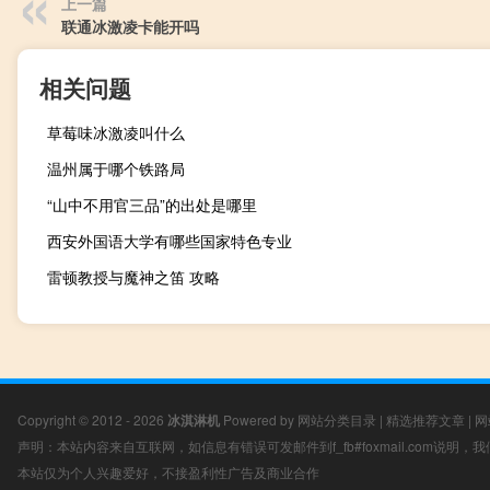
上一篇
联通冰激凌卡能开吗
相关问题
草莓味冰激凌叫什么
温州属于哪个铁路局
“山中不用官三品”的出处是哪里
西安外国语大学有哪些国家特色专业
雷顿教授与魔神之笛 攻略
Copyright © 2012 - 2026
冰淇淋机
Powered by
网站分类目录
|
精选推荐文章
|
网
声明：本站内容来自互联网，如信息有错误可发邮件到f_fb#foxmail.com说明
本站仅为个人兴趣爱好，不接盈利性广告及商业合作