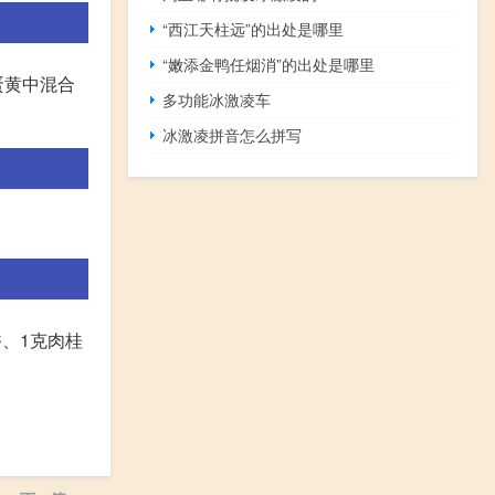
“西江天柱远”的出处是哪里
“嫩添金鸭任烟消”的出处是哪里
蛋黄中混合
多功能冰激凌车
冰激凌拼音怎么拼写
香、1克肉桂