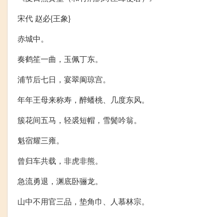
宋代 赵必{王象}
赤城中。
奏鹤笙一曲，玉佩丁东。
浦节后七日，宴翠阆琼宫。
年年王母来称寿，醉蟠桃、几度东风。
簇花间五马，轻裘短帽，雪鬓吟翁。
魁宿耀三雍。
曾归车共载，非虎非熊。
急流勇退，渊底卧骊龙。
山中不用官三品，垫角巾、人慕林宗。