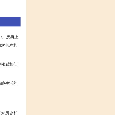
中。庆典上
们对长寿和
神秘感和仙
清静生活的
了对历史和