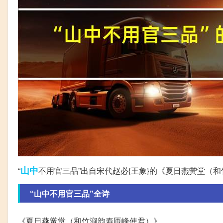
山中
“
不用官三品”出自宋代赵必{王象}的《夏日燕黉堂（
“山中不用官三品”全诗
《夏日燕黉堂（和竹涧韵寿匝峰使君）》