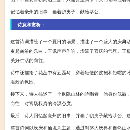
记忆着毫州的旧事，画着鸱夷子，献给恭公。
诗意和赏析：
这首诗词描绘了一个夏日的场景，描述了一个盛大的庆典
奏起鹤笙的乐曲，玉佩声声作响，增添了喜庆的气氛。王
美好生活的向往。
诗中还描绘了花丛中有五匹马，穿着轻便的皮袍和短帽的
境般的氛围。
接下来，诗人描述了一个退隐山林的吟唱者，他身份低微
向往，对官场权势的冷漠态度。
最后，诗人回忆起毫州的旧事，并画了鸱夷子献给恭公。
整首诗词以欢庆和仙境为主题，通过对盛大庆典和自然山