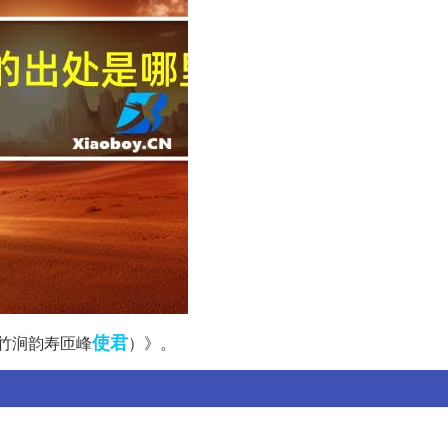
使君
和竹涧韵寿匝峰
）》。