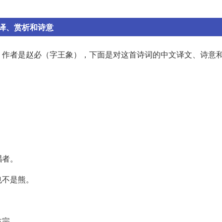
翻译、赏析和诗意
，作者是赵必（字王象），下面是对这首诗词的中文译文、诗意
唱者。
也不是熊。
林宗。