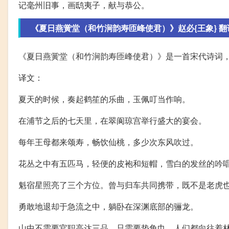
记毫州旧事，画鸱夷子，献与恭公。
《夏日燕黉堂（和竹涧韵寿匝峰使君）》赵必{王象} 
《夏日燕黉堂（和竹涧韵寿匝峰使君）》是一首宋代诗词
译文：
夏天的时候，奏起鹤笙的乐曲，玉佩叮当作响。
在浦节之后的七天里，在翠阆琼宫举行盛大的宴会。
每年王母都来颂寿，畅饮仙桃，多少次东风吹过。
花丛之中有五匹马，轻便的皮袍和短帽，雪白的发丝的吟
魁宿星照亮了三个方位。曾与归车共同携带，既不是老虎
勇敢地退却于急流之中，躺卧在深渊底部的骊龙。
山中不需要官职高达三品，只需要垫角巾，人们都向往着