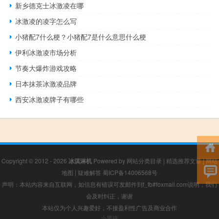
新乡德克士冰激凌在哪
冰激凌的凌字怎么写
小猪配7什么梗？小猪配7是什么意思什么梗
伊利冰激凌市场分析
节奏大爆炸游戏攻略
日本抹茶冰激凌品牌
西安冰激凌牌子有哪些
Copyright © 2012 - 2026
冰淇淋机
Powered by
网站分类目录
|
精选推荐文章
|
网站
地图
|
疑难解答
蜀ICP备14006568号
声明：本站内容来自互联网，如信息有错误可发邮件到f_fb#foxmail.com说明，我们
会及时纠正，谢谢
本站仅为个人兴趣爱好，不接盈利性广告及商业合作
小男孩