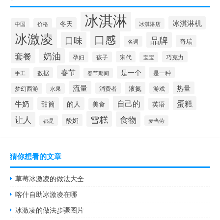
冰淇淋
冰淇淋机
冬天
中国
价格
冰淇淋店
冰激凌
口感
口味
品牌
奇瑞
名词
套餐
奶油
宋代
巧克力
孕妇
孩子
宝宝
春节
是一个
是一种
数据
手工
春节期间
流量
热量
液氮
消费者
游戏
梦幻西游
水果
自己的
蛋糕
牛奶
甜筒
的人
英语
美食
雪糕
食物
让人
酸奶
都是
麦当劳
猜你想看的文章
草莓冰激凌的做法大全
喀什自助冰激凌在哪
冰激凌的做法步骤图片