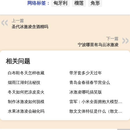
网络标签：
匈牙利
榴莲
角形
上一篇
圣代冰激凌含酒精吗
下一篇
宁波哪里有乌云冰激凌
相关问题
白布鞋冬天怎样收藏
带牙套多少天过年
烟雨江湖剑法秘技
青岛金春禧春节营业么
冬天如何把凉皮卖火
冰激凌哪吒搞笑版
制作冰激凌如何脱模
雷军：小米全面拥抱大模型小爱同学已升级大模型今日开启邀请测试
水果冰激凌会融化吗
散文文体特征是什么（散文文体特征）