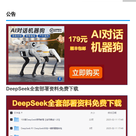
公告
DeepSeek全套部署资料免费下载