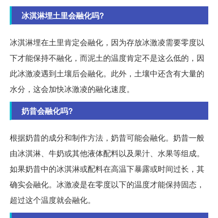
冰淇淋埋土里会融化吗?
冰淇淋埋在土里肯定会融化，因为存放冰激凌需要零度以
下才能保持不融化，而泥土的温度肯定不是这么低的，因
此冰激凌遇到土壤后会融化。此外，土壤中还含有大量的
水分，这会加快冰激凌的融化速度。
奶昔会融化吗?
根据奶昔的成分和制作方法，奶昔可能会融化。奶昔一般
由冰淇淋、牛奶或其他液体配料以及果汁、水果等组成。
如果奶昔中的冰淇淋或配料在高温下暴露或时间过长，其
确实会融化。冰激凌是在零度以下的温度才能保持固态，
超过这个温度就会融化。