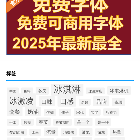
标签
冰淇淋
冰淇淋机
冬天
中国
价格
冰淇淋店
冰激凌
口感
口味
品牌
奇瑞
名词
套餐
奶油
宋代
巧克力
孕妇
孩子
宝宝
春节
是一个
是一种
数据
手工
春节期间
流量
热量
液氮
消费者
游戏
梦幻西游
水果