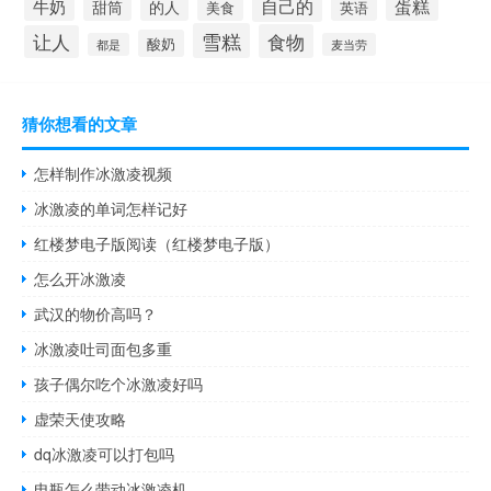
自己的
蛋糕
牛奶
甜筒
的人
英语
美食
雪糕
食物
让人
酸奶
都是
麦当劳
猜你想看的文章
怎样制作冰激凌视频
冰激凌的单词怎样记好
红楼梦电子版阅读（红楼梦电子版）
怎么开冰激凌
武汉的物价高吗？
冰激凌吐司面包多重
孩子偶尔吃个冰激凌好吗
虚荣天使攻略
dq冰激凌可以打包吗
电瓶怎么带动冰激凌机