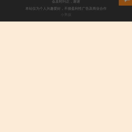
会及时纠正，谢谢
本站仅为个人兴趣爱好，不接盈利性广告及商业合作
小男孩