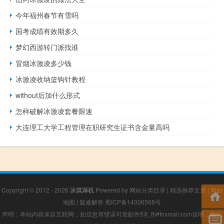
今年福州春节有雪吗
国考成绩有效期多久
梦幻西游转门派找谁
冒烟冰激凌多少钱
冰激凌收纳篮钩针教程
without后加什么形式
怎样破解冰激凌套餐限速
大连理工大学工程管理在职研究生证书含金量高吗
Copyright © 2012 - 2026
冰淇淋机
Powered by
网站分类目录
|
精选推荐文章
|
网站
地图
|
疑难解答
蜀ICP备14006568号
声明：本站内容来自互联网，如信息有错误可发邮件到f_fb#foxmail.com说明，我们