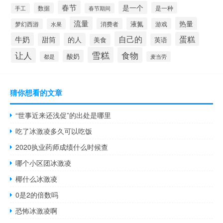
春节
是一个
是一种
数据
手工
春节期间
流量
热量
液氮
消费者
游戏
梦幻西游
水果
自己的
蛋糕
牛奶
甜筒
的人
英语
美食
雪糕
食物
让人
酸奶
都是
麦当劳
猜你想看的文章
“世事近来还浅促”的出处是哪里
吃了冰激凌多久可以吃饭
2020执业药师成绩什么时候查
哪个小区团冰激凌
椰什么冰激凌
0是2的倍数吗
恐怖冰激凌啊