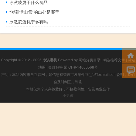
冰激凌属于什么食品
“岁暮满山雪”的出处是哪里
冰激凌蛋糕宁乡有吗
Copyright © 2012 - 2026
冰淇淋机
Powered by
网站分类目录
|
精选推荐文章
|
网站
地图
|
疑难解答
蜀ICP备14006568号
声明：本站内容来自互联网，如信息有错误可发邮件到f_fb#foxmail.com说明，我们
会及时纠正，谢谢
本站仅为个人兴趣爱好，不接盈利性广告及商业合作
小男孩