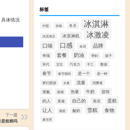
标签
，具体情况
冰淇淋
冬天
中国
价格
冰激凌
冰淇淋机
冰淇淋店
口感
口味
品牌
名词
套餐
奶油
奇瑞
孕妇
孩子
宋代
巧克力
数据
宝宝
手工
春节
是一个
是一种
春节期间
流量
消费者
梦幻西游
水果
牛奶
热量
甜筒
液氮
游戏
自己的
蛋糕
的人
英语
美食
雪糕
食物
让人
酸奶
都是
下一篇
麦当劳
米是粗粮吗