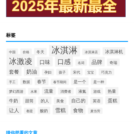
标签
冰淇淋
冰淇淋机
冬天
中国
价格
冰淇淋店
冰激凌
口感
口味
品牌
奇瑞
名词
套餐
奶油
宋代
巧克力
孕妇
孩子
宝宝
春节
是一个
是一种
数据
手工
春节期间
流量
热量
液氮
消费者
游戏
梦幻西游
水果
自己的
蛋糕
牛奶
甜筒
的人
英语
美食
雪糕
食物
让人
酸奶
都是
麦当劳
猜你想看的文章