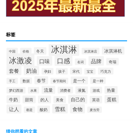
标签
冰淇淋
冰淇淋机
冬天
中国
价格
冰淇淋店
冰激凌
口感
口味
品牌
奇瑞
名词
套餐
奶油
宋代
巧克力
孕妇
孩子
宝宝
春节
是一个
是一种
数据
手工
春节期间
流量
热量
液氮
消费者
游戏
梦幻西游
水果
自己的
蛋糕
牛奶
甜筒
的人
英语
美食
雪糕
食物
让人
酸奶
都是
麦当劳
猜你想看的文章