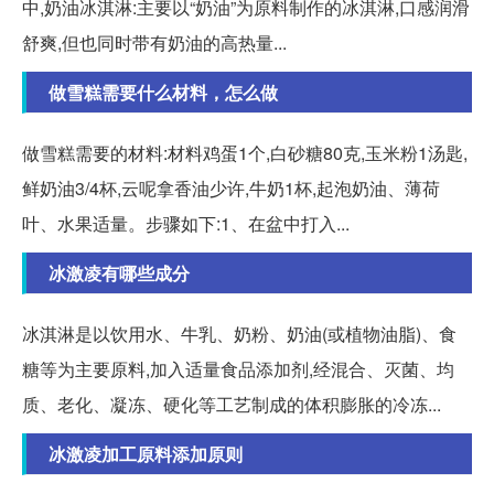
中,奶油冰淇淋:主要以“奶油”为原料制作的冰淇淋,口感润滑
舒爽,但也同时带有奶油的高热量...
做雪糕需要什么材料，怎么做
做雪糕需要的材料:材料鸡蛋1个,白砂糖80克,玉米粉1汤匙,
鲜奶油3/4杯,云呢拿香油少许,牛奶1杯,起泡奶油、薄荷
叶、水果适量。步骤如下:1、在盆中打入...
冰激凌有哪些成分
冰淇淋是以饮用水、牛乳、奶粉、奶油(或植物油脂)、食
糖等为主要原料,加入适量食品添加剂,经混合、灭菌、均
质、老化、凝冻、硬化等工艺制成的体积膨胀的冷冻...
冰激凌加工原料添加原则