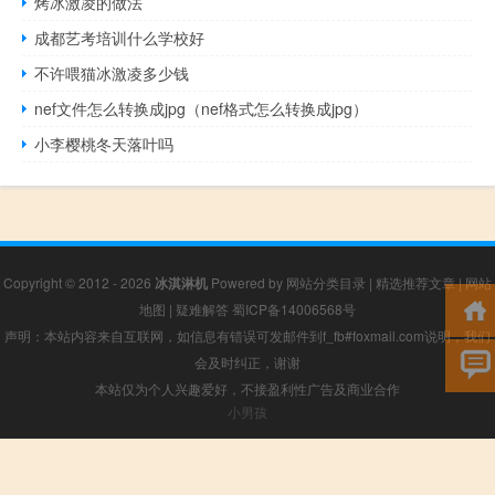
烤冰激凌的做法
成都艺考培训什么学校好
不许喂猫冰激凌多少钱
nef文件怎么转换成jpg（nef格式怎么转换成jpg）
小李樱桃冬天落叶吗
Copyright © 2012 - 2026
冰淇淋机
Powered by
网站分类目录
|
精选推荐文章
|
网站
地图
|
疑难解答
蜀ICP备14006568号
声明：本站内容来自互联网，如信息有错误可发邮件到f_fb#foxmail.com说明，我们
会及时纠正，谢谢
本站仅为个人兴趣爱好，不接盈利性广告及商业合作
小男孩