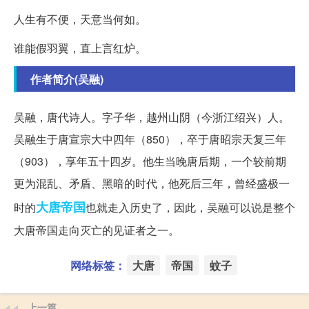
人生有不便，天意当何如。
谁能假羽翼，直上言红炉。
作者简介(吴融)
吴融，唐代诗人。字子华，越州山阴（今浙江绍兴）人。
吴融生于唐宣宗大中四年（850），卒于唐昭宗天复三年
（903），享年五十四岁。他生当晚唐后期，一个较前期
更为混乱、矛盾、黑暗的时代，他死后三年，曾经盛极一
大唐
帝国
时的
也就走入历史了，因此，吴融可以说是整个
大唐帝国走向灭亡的见证者之一。
网络标签：
大唐
帝国
蚊子
上一篇