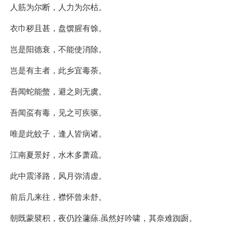
人筋为尔断，人力为尔枯。
衣巾秽且甚，盘馔腥有馀。
岂是阳德衰，不能使消除。
岂是有主者，此乡宜毒荼。
吾闻蛇能螫，避之则无虞。
吾闻虿有毒，见之可疾驱。
唯是此蚊子，逢人皆病诸。
江南夏景好，水木多萧疏。
此中震泽路，风月弥清虚。
前后几来往，襟怀曾未舒。
朝既蒙襞积，夜仍跧蘧蒢.虽然好吟啸，其奈难踟蹰。