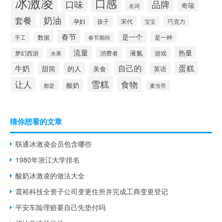
冰激凌
口感
口味
品牌
奇瑞
名词
套餐
奶油
宋代
巧克力
孕妇
孩子
宝宝
春节
是一个
是一种
数据
手工
春节期间
流量
热量
液氮
消费者
游戏
梦幻西游
水果
自己的
蛋糕
牛奶
甜筒
的人
英语
美食
雪糕
食物
让人
酸奶
都是
麦当劳
猜你想看的文章
联通冰激凌会员包含哪些
1980年浙江大学排名
酸奶冰激凌的做法大全
震裕科技全资子公司变更住所并完成工商变更登记
平安车险理赔要自己先垫付吗