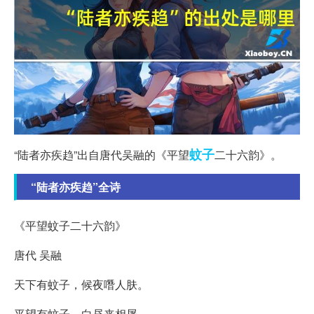
蚊子
“陆者亦疾趋”出自唐代吴融的《平望
二十六韵》。
“陆者亦疾趋”全诗
《平望蚊子二十六韵》
唐代 吴融
天下有蚊子，候夜噆人肤。
平望有蚊子，白昼来相屠。