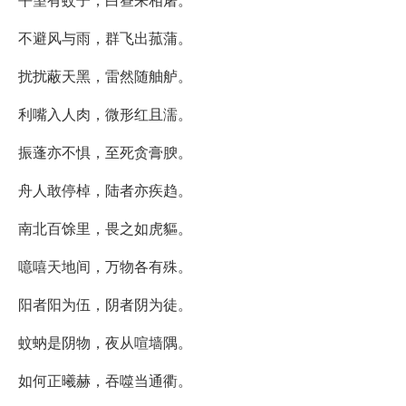
不避风与雨，群飞出菰蒲。
扰扰蔽天黑，雷然随舳舻。
利嘴入人肉，微形红且濡。
振蓬亦不惧，至死贪膏腴。
舟人敢停棹，陆者亦疾趋。
南北百馀里，畏之如虎貙。
噫嘻天地间，万物各有殊。
阳者阳为伍，阴者阴为徒。
蚊蚋是阴物，夜从喧墙隅。
如何正曦赫，吞噬当通衢。