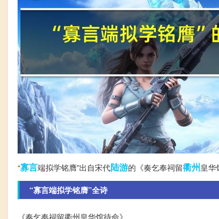
寡言
陆游
衢州
“
端拟学铭膺”出自宋代
的《奏乞奉祠留
皇华
“寡言端拟学铭膺”全诗
《奏乞奉祠留衢州皇华馆待命》