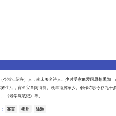
山阴（今浙江绍兴）人，南宋著名诗人。少时受家庭爱国思想熏陶
军旅生活，官至宝章阁待制。晚年退居家乡。创作诗歌今存九千
》、《老学庵笔记》等。
：
寡言
衢州
陆游