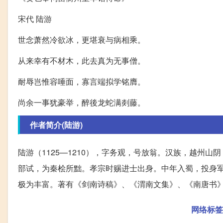
宋代 陆游
世念萧然冷欲冰，更堪衰与病相乘。
从来幸有不材木，此去真为无事僧。
耐辱岂惟容唾面，寡言端拟学铭膺。
尚余一事犹豪举，醉後龙蛇满剡藤。
作者简介(陆游)
陆游（1125—1210），字务观，号放翁。汉族，越州
部试，为秦桧所黜。孝宗时赐进士出身。中年入蜀，投身
极为丰富。著有《剑南诗稿》、《渭南文集》、《南唐书
网络标签