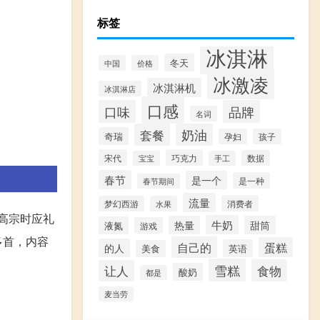
标签
冰淇淋
冬天
中国
价格
冰激凌
冰淇淋机
冰淇淋店
口感
口味
品牌
名词
套餐
奶油
奇瑞
孕妇
孩子
宋代
巧克力
数据
宝宝
手工
春节
是一个
是一种
春节期间
流量
消费者
梦幻西游
水果
，高宗时应礼
牛奶
热量
甜筒
液氮
游戏
多首，内容
自己的
蛋糕
的人
英语
美食
雪糕
食物
让人
酸奶
都是
麦当劳