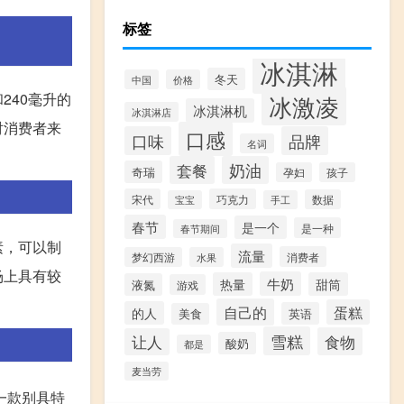
标签
冰淇淋
冬天
中国
价格
240毫升的
冰激凌
冰淇淋机
冰淇淋店
对消费者来
口感
口味
品牌
名词
套餐
奶油
奇瑞
孕妇
孩子
宋代
巧克力
数据
宝宝
手工
春节
是一个
是一种
春节期间
素，可以制
流量
消费者
梦幻西游
水果
场上具有较
牛奶
热量
甜筒
液氮
游戏
自己的
蛋糕
的人
英语
美食
雪糕
食物
让人
酸奶
都是
麦当劳
一款别具特