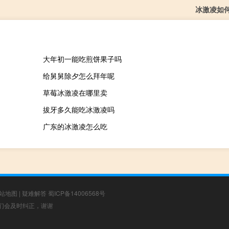
冰激凌如
大年初一能吃煎饼果子吗
给舅舅除夕怎么拜年呢
草莓冰激凌在哪里卖
拔牙多久能吃冰激凌吗
广东的冰激凌怎么吃
站地图
|
疑难解答
蜀ICP备14006568号
，我们会及时纠正，谢谢