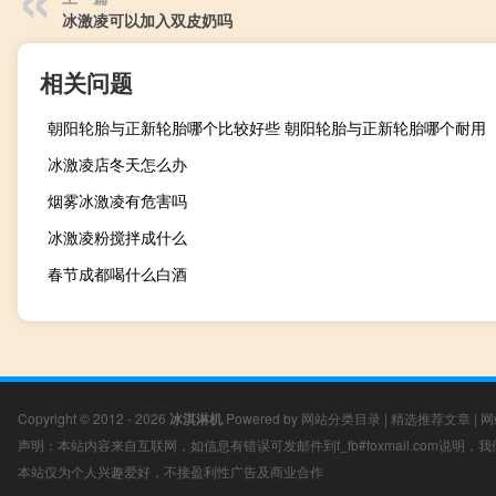
冰激凌可以加入双皮奶吗
相关问题
朝阳轮胎与正新轮胎哪个比较好些 朝阳轮胎与正新轮胎哪个耐用
冰激凌店冬天怎么办
烟雾冰激凌有危害吗
冰激凌粉搅拌成什么
春节成都喝什么白酒
Copyright © 2012 - 2026
冰淇淋机
Powered by
网站分类目录
|
精选推荐文章
|
网
声明：本站内容来自互联网，如信息有错误可发邮件到f_fb#foxmail.com说明
本站仅为个人兴趣爱好，不接盈利性广告及商业合作