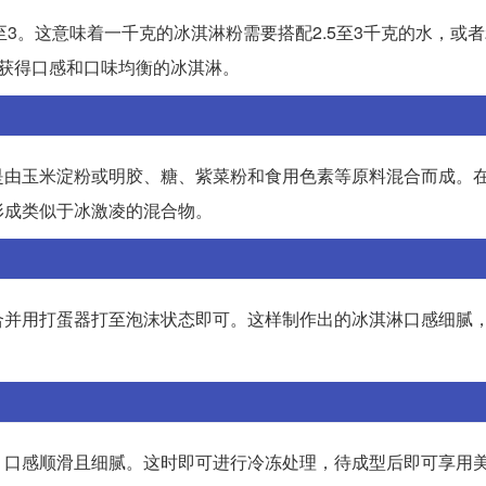
3。这意味着一千克的冰淇淋粉需要搭配2.5至3千克的水，或者25
获得口感和口味均衡的冰淇淋。
是由玉米淀粉或明胶、糖、紫菜粉和食用色素等原料混合而成。
形成类似于冰激凌的混合物。
合并用打蛋器打至泡沫状态即可。这样制作出的冰淇淋口感细腻
，口感顺滑且细腻。这时即可进行冷冻处理，待成型后即可享用