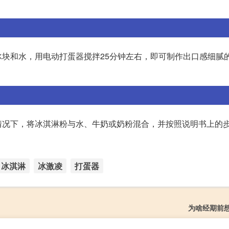
块和水，用电动打蛋器搅拌25分钟左右，即可制作出口感细腻
情况下，将冰淇淋粉与水、牛奶或奶粉混合，并按照说明书上的
冰淇淋
冰激凌
打蛋器
为啥经期前