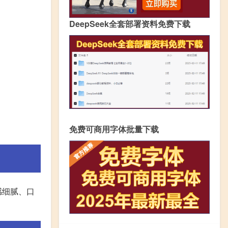
DeepSeek全套部署资料免费下载
免费可商用字体批量下载
感细腻、口