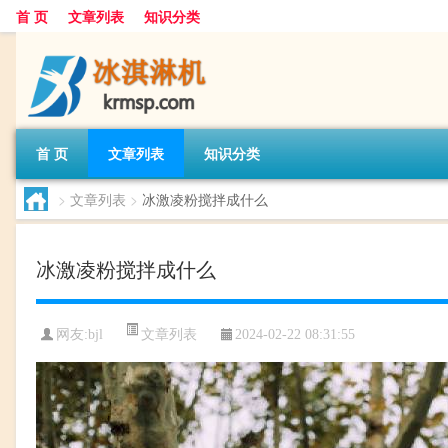
首 页
文章列表
知识分类
首 页
文章列表
知识分类
>
文章列表
>
冰激凌粉搅拌成什么
冰激凌粉搅拌成什么
文章列表
网友:
bjl
2024-02-22 08:31:55