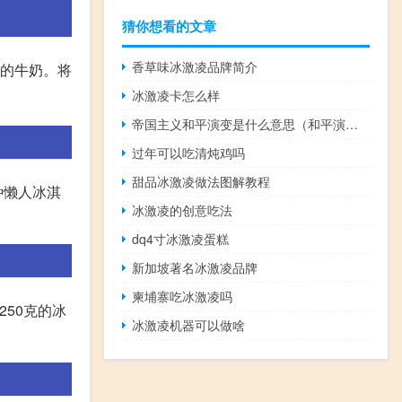
猜你想看的文章
香草味冰激凌品牌简介
l的牛奶。将
冰激凌卡怎么样
帝国主义和平演变是什么意思（和平演变是什么意思）
过年可以吃清炖鸡吗
甜品冰激凌做法图解教程
种懒人冰淇
冰激凌的创意吃法
dq4寸冰激凌蛋糕
新加坡著名冰激凌品牌
柬埔寨吃冰激凌吗
50克的冰
冰激凌机器可以做啥