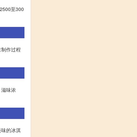
00至300
在制作过程
，滋味浓
美味的冰淇