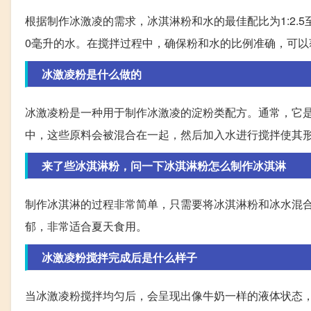
根据制作冰激凌的需求，冰淇淋粉和水的最佳配比为1:2.5至
0毫升的水。在搅拌过程中，确保粉和水的比例准确，可以
冰激凌粉是什么做的
冰激凌粉是一种用于制作冰激凌的淀粉类配方。通常，它
中，这些原料会被混合在一起，然后加入水进行搅拌使其
来了些冰淇淋粉，问一下冰淇淋粉怎么制作冰淇淋
制作冰淇淋的过程非常简单，只需要将冰淇淋粉和冰水混
郁，非常适合夏天食用。
冰激凌粉搅拌完成后是什么样子
当冰激凌粉搅拌均匀后，会呈现出像牛奶一样的液体状态