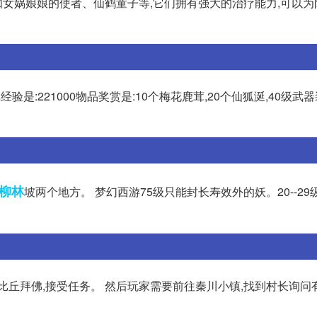
:如女娲娘娘的使者、仙鹤童子等,它们拥有强大的治疗能力,可以
经验是:221000物品奖赏是:10个梅花鹿茸,20个仙狐涎,40级武
柳林
坡两个地方。 梦幻西游75级只能封长寿效外的妖。20--2
比丘拜佛,接受任务。 然后玩家需要前往秦川小镇,找到村长询问