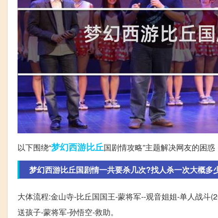
梦幻西游
比丘
以下围绕“
国剧情攻略”主题解决网友的困惑
梦幻西游比丘国剧情一共要杀几次?找人杀一次大概多
大体流程:金山寺-比丘国国王-蒙将军--观音姐姐-单人战斗(2
送孩子-蒙将军-孙悟空-救助。