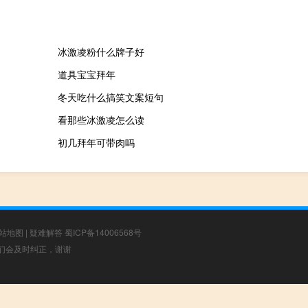
冰激凌粉什么牌子好
道具宝宝拜年
冬天吃什么搞笑文案短句
看那些冰激凌怎么读
初几拜年可带肉吗
站地图
|
疑难解答
蜀ICP备14006568号
，我们会及时纠正，谢谢