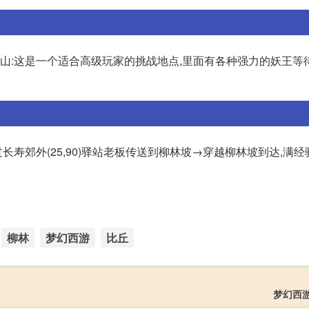
 灵儿山:这是一个适合高级玩家的挑战地点,里面有各种强力的妖王
郊外(25,90)驿站老板传送到柳林坡→穿越柳林坡到达,满经
柳林
梦幻西游
比丘
梦幻西