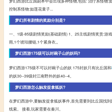
梦幻西游比丘国副本中会出现多种怪物,包括: 治疗系怪物
控制系怪物:如莲花童子...
梦幻所有剧情的奖励分别是?
一、1级-85级剧情奖励(基础剧情) 1、25主线剧情奖赏:游戏
雨,1个琥珀腰链,1个紧身衣,。
梦幻西游175级可以封碗子山的妖吗?
梦幻西游175级不可以封碗子山的妖 175封妖只有比丘国和
的妖30--39级封江南野外的妖40--4。
梦幻西游怎么触发捉拿狐妖?
在梦幻西游中,要触发捉拿狐妖事件,首先需要到比丘国找到
线索。 接着,玩家需要在秦川。