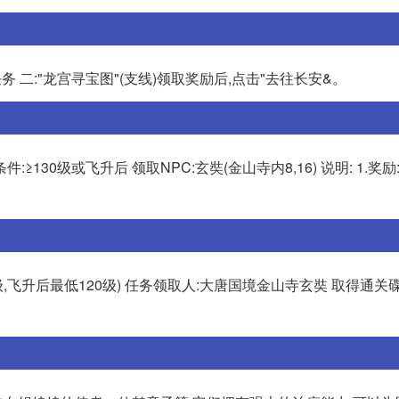
. 任务 二:"龙宫寻宝图"(支线)领取奖励后,点击"去往长安&。
:≥130级或飞升后 领取NPC:玄奘(金山寺内8,16) 说明: 1.奖
0级,飞升后最低120级) 任务领取人:大唐国境金山寺玄奘 取得通