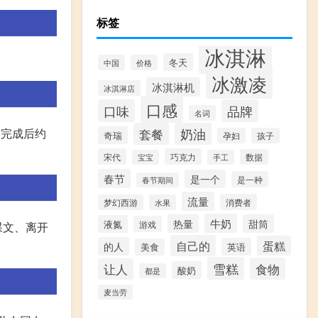
标签
冰淇淋
冬天
中国
价格
冰激凌
冰淇淋机
冰淇淋店
口感
口味
品牌
名词
励:完成后约
套餐
奶油
奇瑞
孕妇
孩子
宋代
巧克力
数据
宝宝
手工
春节
是一个
是一种
春节期间
流量
消费者
梦幻西游
水果
牛奶
热量
甜筒
液氮
游戏
关碟文、离开
自己的
蛋糕
的人
英语
美食
雪糕
食物
让人
酸奶
都是
麦当劳