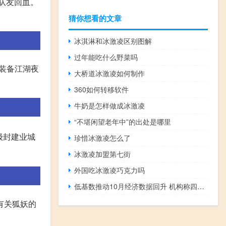
为队友回血。
猜你想看的文章
冰淇淋和冰激凌区别图解
过年能吃什么野菜吗
器装备江湖夜
大桥道冰激凌如何制作
360如何转移软件
牛奶是怎样做成冰激凌
“不堪闲望老年中”的出处是哪里
9级封建业城
珍惜冰激凌怎么了
冰激凌加盟第七街
外国吃冰激凌巧克力吗
低基数推动10月经济数据回升 机构称四季度经济增速或在5.2%以上 到底什么情况嘞
有关狐妖的