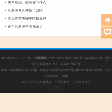
去考察幼儿园应该问什么
冰激凌多久变质可以吃
临近春节去哪里吃饭最好
茅台冰激凌全国几家店
Copyright © 2012 - 2026
冰淇淋机
Powered by
网站分类目录
|
精选推荐文章
|
网站
地图
|
疑难解答
蜀ICP备14006568号
声明：本站内容来自互联网，如信息有错误可发邮件到f_fb#foxmail.com说明，我们
会及时纠正，谢谢
本站仅为个人兴趣爱好，不接盈利性广告及商业合作
小男孩