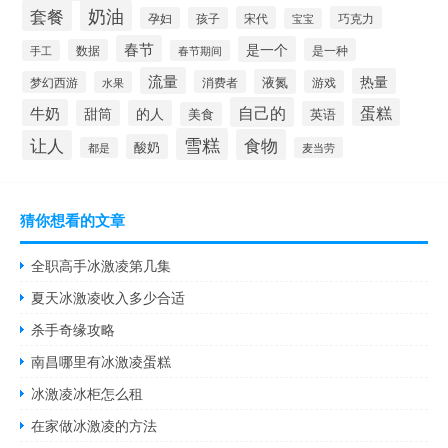
套餐
奶油
宋代
巧克力
孕妇
孩子
宝宝
春节
是一个
是一种
数据
手工
春节期间
流量
热量
液氮
消费者
游戏
梦幻西游
水果
自己的
蛋糕
牛奶
甜筒
的人
英语
美食
雪糕
食物
让人
酸奶
都是
麦当劳
猜你想看的文章
全职高手冰激凌第几集
夏天冰激凌收入多少合适
杀手奇缘攻略
南昌哪里有冰激凌蛋糕
冰激凌冰柜怎么租
在家做冰激凌的方法