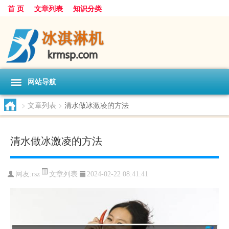
首 页
文章列表
知识分类
网站导航
>
文章列表
>
清水做冰激凌的方法
清水做冰激凌的方法
文章列表
网友:
rsz
2024-02-22 08:41:41