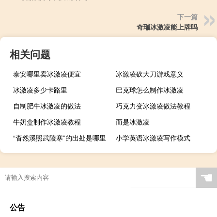
下一篇
奇瑞冰激凌能上牌吗
相关问题
泰安哪里卖冰激凌便宜
冰激凌砍大刀游戏意义
冰激凌多少卡路里
巴克球怎么制作冰激凌
自制肥牛冰激凌的做法
巧克力变冰激凌做法教程
牛奶盒制作冰激凌教程
而是冰激凌
“杳然溪照武陵寒”的出处是哪里
小学英语冰激凌写作模式
☚
公告