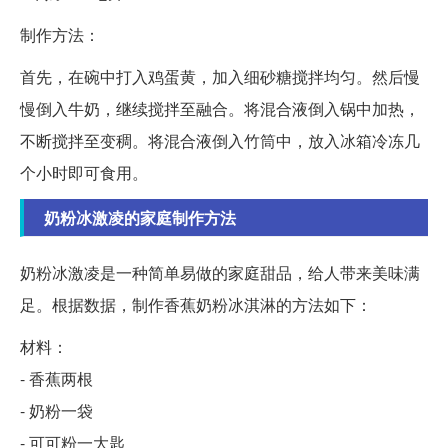
制作方法：
首先，在碗中打入鸡蛋黄，加入细砂糖搅拌均匀。然后慢
慢倒入牛奶，继续搅拌至融合。将混合液倒入锅中加热，
不断搅拌至变稠。将混合液倒入竹筒中，放入冰箱冷冻几
个小时即可食用。
奶粉冰激凌的家庭制作方法
奶粉冰激凌是一种简单易做的家庭甜品，给人带来美味满
足。根据数据，制作香蕉奶粉冰淇淋的方法如下：
材料：
- 香蕉两根
- 奶粉一袋
- 可可粉一大匙