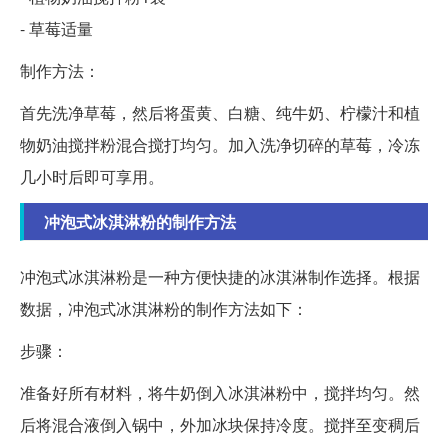
- 草莓适量
制作方法：
首先洗净草莓，然后将蛋黄、白糖、纯牛奶、柠檬汁和植
物奶油搅拌粉混合搅打均匀。加入洗净切碎的草莓，冷冻
几小时后即可享用。
冲泡式冰淇淋粉的制作方法
冲泡式冰淇淋粉是一种方便快捷的冰淇淋制作选择。根据
数据，冲泡式冰淇淋粉的制作方法如下：
步骤：
准备好所有材料，将牛奶倒入冰淇淋粉中，搅拌均匀。然
后将混合液倒入锅中，外加冰块保持冷度。搅拌至变稠后