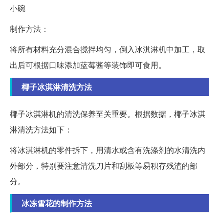
小碗
制作方法：
将所有材料充分混合搅拌均匀，倒入冰淇淋机中加工，取
出后可根据口味添加蓝莓酱等装饰即可食用。
椰子冰淇淋清洗方法
椰子冰淇淋机的清洗保养至关重要。根据数据，椰子冰淇
淋清洗方法如下：
将冰淇淋机的零件拆下，用清水或含有洗涤剂的水清洗内
外部分，特别要注意清洗刀片和刮板等易积存残渣的部
分。
冰冻雪花的制作方法