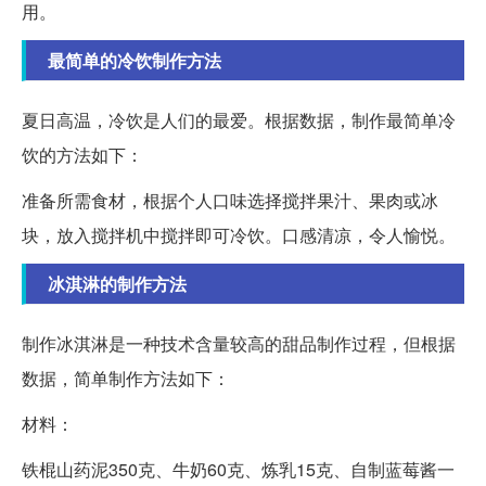
用。
最简单的冷饮制作方法
夏日高温，冷饮是人们的最爱。根据数据，制作最简单冷
饮的方法如下：
准备所需食材，根据个人口味选择搅拌果汁、果肉或冰
块，放入搅拌机中搅拌即可冷饮。口感清凉，令人愉悦。
冰淇淋的制作方法
制作冰淇淋是一种技术含量较高的甜品制作过程，但根据
数据，简单制作方法如下：
材料：
铁棍山药泥350克、牛奶60克、炼乳15克、自制蓝莓酱一