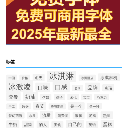
标签
冰淇淋
冰淇淋机
冬天
中国
价格
冰淇淋店
冰激凌
口感
口味
品牌
奇瑞
名词
套餐
奶油
宋代
巧克力
孕妇
孩子
宝宝
春节
是一个
是一种
数据
手工
春节期间
流量
热量
液氮
消费者
游戏
梦幻西游
水果
自己的
蛋糕
牛奶
甜筒
的人
英语
美食