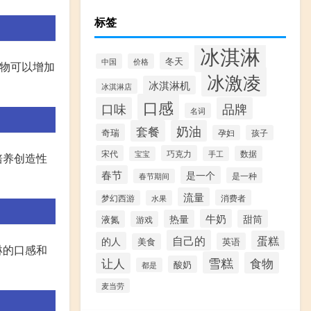
标签
冰淇淋
冬天
中国
价格
食物可以增加
冰激凌
冰淇淋机
冰淇淋店
口感
口味
品牌
名词
套餐
奶油
奇瑞
孕妇
孩子
宋代
巧克力
数据
宝宝
手工
培养创造性
春节
是一个
是一种
春节期间
流量
消费者
梦幻西游
水果
牛奶
热量
甜筒
液氮
游戏
自己的
蛋糕
的人
英语
美食
淋的口感和
雪糕
食物
让人
酸奶
都是
麦当劳