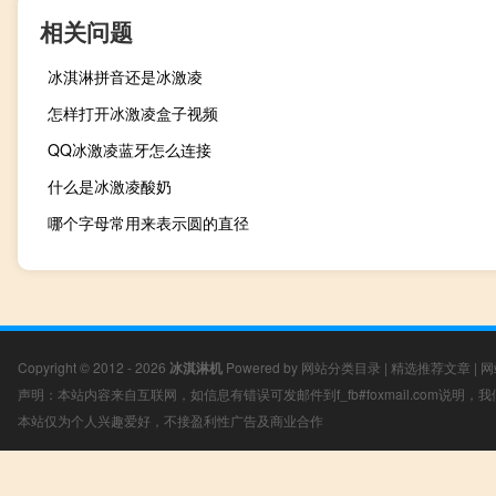
相关问题
冰淇淋拼音还是冰激凌
怎样打开冰激凌盒子视频
QQ冰激凌蓝牙怎么连接
什么是冰激凌酸奶
哪个字母常用来表示圆的直径
Copyright © 2012 - 2026
冰淇淋机
Powered by
网站分类目录
|
精选推荐文章
|
网
声明：本站内容来自互联网，如信息有错误可发邮件到f_fb#foxmail.com说明
本站仅为个人兴趣爱好，不接盈利性广告及商业合作