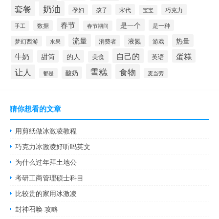
套餐
奶油
宋代
巧克力
孕妇
孩子
宝宝
春节
是一个
是一种
数据
手工
春节期间
流量
热量
液氮
消费者
游戏
梦幻西游
水果
自己的
蛋糕
牛奶
甜筒
的人
英语
美食
雪糕
食物
让人
酸奶
都是
麦当劳
猜你想看的文章
用剪纸做冰激凌教程
巧克力冰激凌好听吗英文
为什么过年拜土地公
考研工商管理硕士科目
比较贵的家用冰激凌
封神召唤 攻略