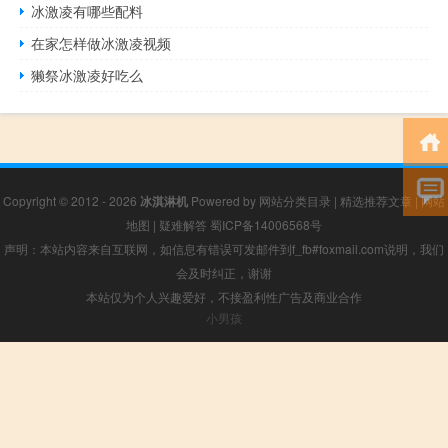
冰激凌有哪些配料
在家怎样做冰激凌视频
獭祭冰激凌好吃么
Copyright © 2012 - 2026
冰淇淋机
Powered by
网站分类目录
|
精选推荐文章
|
网站
地图
|
疑难解答
蜀ICP备14006568号
声明：本站内容来自互联网，如信息有错误可发邮件到f_fb#foxmail.com说明，我们
会及时纠正，谢谢
本站仅为个人兴趣爱好，不接盈利性广告及商业合作
小男孩