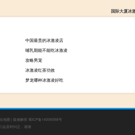
国际大厦冰
中国最贵的冰激凌店
哺乳期能不能吃冰激凌
攻略男宠
冰激凌红茶功效
梦龙哪种冰激凌好吃
站地图
|
疑难解答
蜀ICP备14006568号
，我们会及时纠正，谢谢