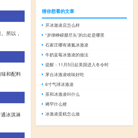
猜你想看的文章
开冰激凌店怎么样
果。所以，
“岁律峥嵘腊尽头”的出处是哪里
石家庄哪有液氮冰激凌
牛奶蓝莓冰激凌的做法
提醒：11月5日起美国进入冬令时
口味和配料
茅台冰激凌啥味好吃
6寸气球冰激凌
茶和冰激凌叫什么
稀罕什么梗
冰激凌蛋糕怎么做
普通冰淇淋