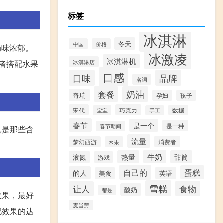
标签
冰淇淋
冬天
中国
价格
奶味浓郁。
冰激凌
冰淇淋机
者搭配水果
冰淇淋店
口感
口味
品牌
名词
套餐
奶油
奇瑞
孕妇
孩子
宋代
巧克力
数据
宝宝
手工
春节
是一个
是一种
春节期间
其是那些含
流量
消费者
梦幻西游
水果
牛奶
热量
甜筒
液氮
游戏
自己的
蛋糕
的人
英语
美食
雪糕
食物
让人
酸奶
都是
效果，最好
麦当劳
肥效果的达