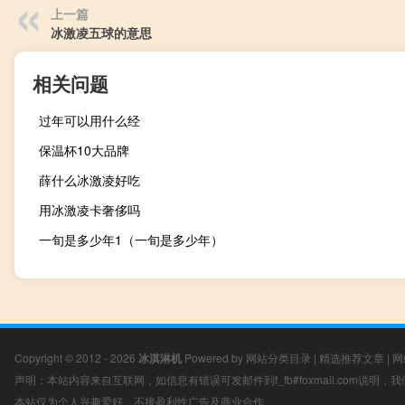
上一篇
冰激凌五球的意思
相关问题
过年可以用什么经
保温杯10大品牌
薛什么冰激凌好吃
用冰激凌卡奢侈吗
一旬是多少年1（一旬是多少年）
Copyright © 2012 - 2026
冰淇淋机
Powered by
网站分类目录
|
精选推荐文章
|
网
声明：本站内容来自互联网，如信息有错误可发邮件到f_fb#foxmail.com说明
本站仅为个人兴趣爱好，不接盈利性广告及商业合作